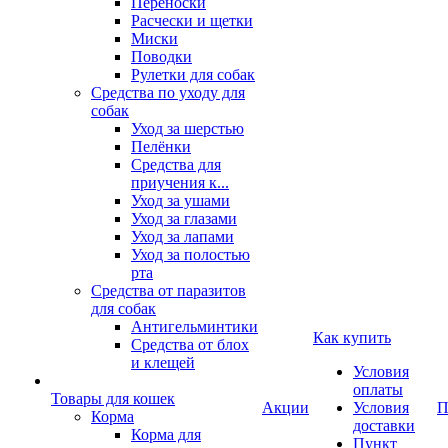
Переноски
Расчески и щетки
Миски
Поводки
Рулетки для собак
Средства по уходу для
собак
Уход за шерстью
Пелёнки
Средства для
приучения к...
Уход за ушами
Уход за глазами
Уход за лапами
Уход за полостью
рта
Средства от паразитов
для собак
Антигельминтики
Как купить
Средства от блох
и клещей
Условия
оплаты
Товары для кошек
Акции
Условия
П
Корма
доставки
Корма для
Пункт