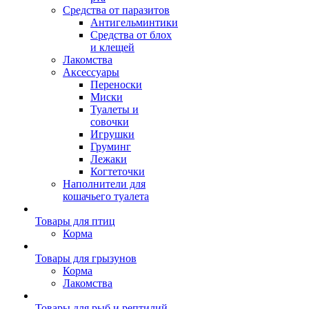
Средства от паразитов
Антигельминтики
Средства от блох
и клещей
Лакомства
Аксессуары
Переноски
Миски
Туалеты и
совочки
Игрушки
Груминг
Лежаки
Когтеточки
Наполнители для
кошачьего туалета
Товары для птиц
Корма
Товары для грызунов
Корма
Лакомства
Товары для рыб и рептилий