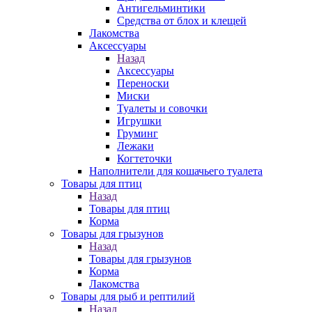
Антигельминтики
Средства от блох и клещей
Лакомства
Аксессуары
Назад
Аксессуары
Переноски
Миски
Туалеты и совочки
Игрушки
Груминг
Лежаки
Когтеточки
Наполнители для кошачьего туалета
Товары для птиц
Назад
Товары для птиц
Корма
Товары для грызунов
Назад
Товары для грызунов
Корма
Лакомства
Товары для рыб и рептилий
Назад