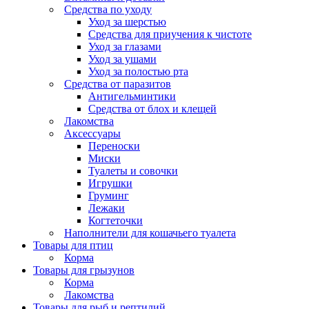
Средства по уходу
Уход за шерстью
Средства для приучения к чистоте
Уход за глазами
Уход за ушами
Уход за полостью рта
Средства от паразитов
Антигельминтики
Средства от блох и клещей
Лакомства
Аксессуары
Переноски
Миски
Туалеты и совочки
Игрушки
Груминг
Лежаки
Когтеточки
Наполнители для кошачьего туалета
Товары для птиц
Корма
Товары для грызунов
Корма
Лакомства
Товары для рыб и рептилий