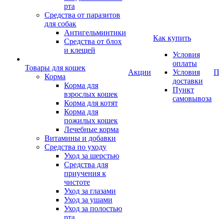
рта
Средства от паразитов
для собак
Антигельминтики
Как купить
Средства от блох
и клещей
Условия
оплаты
Товары для кошек
Акции
Условия
П
Корма
доставки
Корма для
Пункт
взрослых кошек
самовывоза
Корма для котят
Корма для
пожилых кошек
Лечебные корма
Витамины и добавки
Средства по уходу
Уход за шерстью
Средства для
приучения к
чистоте
Уход за глазами
Уход за ушами
Уход за полостью
рта