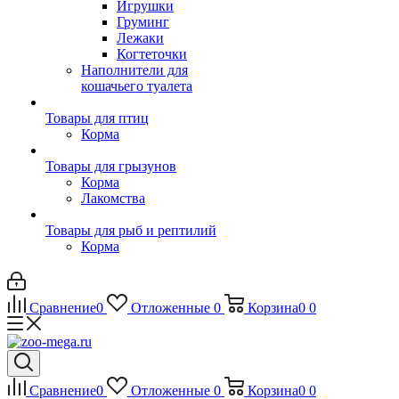
Игрушки
Груминг
Лежаки
Когтеточки
Наполнители для
кошачьего туалета
Товары для птиц
Корма
Товары для грызунов
Корма
Лакомства
Товары для рыб и рептилий
Корма
Сравнение
0
Отложенные
0
Корзина
0
0
Сравнение
0
Отложенные
0
Корзина
0
0