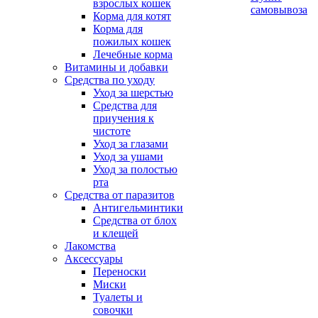
взрослых кошек
самовывоза
Корма для котят
Корма для
пожилых кошек
Лечебные корма
Витамины и добавки
Средства по уходу
Уход за шерстью
Средства для
приучения к
чистоте
Уход за глазами
Уход за ушами
Уход за полостью
рта
Средства от паразитов
Антигельминтики
Средства от блох
и клещей
Лакомства
Аксессуары
Переноски
Миски
Туалеты и
совочки