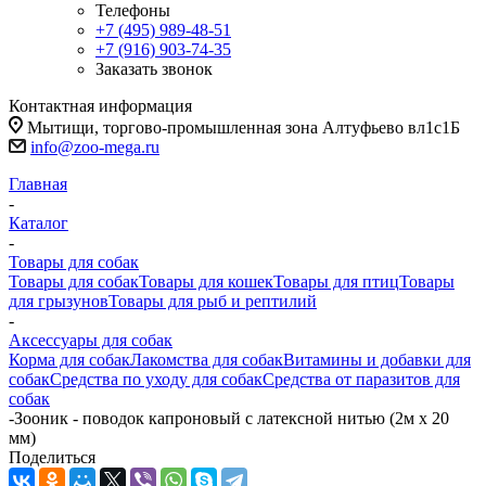
Телефоны
+7 (495) 989-48-51
+7 (916) 903-74-35
Заказать звонок
Контактная информация
Мытищи, торгово-промышленная зона Алтуфьево вл1с1Б
info@zoo-mega.ru
Главная
-
Каталог
-
Товары для собак
Товары для собак
Товары для кошек
Товары для птиц
Товары
для грызунов
Товары для рыб и рептилий
-
Аксессуары для собак
Корма для собак
Лакомства для собак
Витамины и добавки для
собак
Средства по уходу для собак
Средства от паразитов для
собак
-
Зооник - поводок капроновый с латексной нитью (2м х 20
мм)
Поделиться