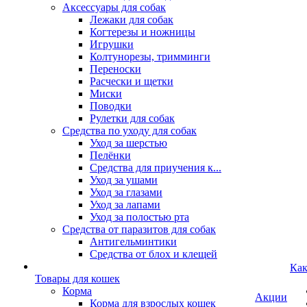
Аксессуары для собак
Лежаки для собак
Когтерезы и ножницы
Игрушки
Колтунорезы, тримминги
Переноски
Расчески и щетки
Миски
Поводки
Рулетки для собак
Средства по уходу для собак
Уход за шерстью
Пелёнки
Средства для приучения к...
Уход за ушами
Уход за глазами
Уход за лапами
Уход за полостью рта
Средства от паразитов для собак
Антигельминтики
Средства от блох и клещей
Как
Товары для кошек
Корма
Акции
Корма для взрослых кошек