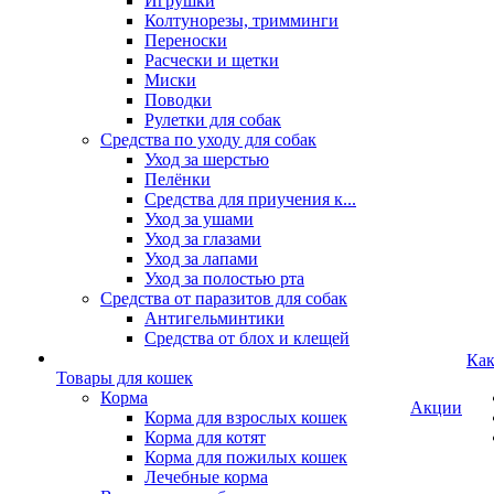
Игрушки
Колтунорезы, тримминги
Переноски
Расчески и щетки
Миски
Поводки
Рулетки для собак
Средства по уходу для собак
Уход за шерстью
Пелёнки
Средства для приучения к...
Уход за ушами
Уход за глазами
Уход за лапами
Уход за полостью рта
Средства от паразитов для собак
Антигельминтики
Средства от блох и клещей
Как
Товары для кошек
Корма
Акции
Корма для взрослых кошек
Корма для котят
Корма для пожилых кошек
Лечебные корма