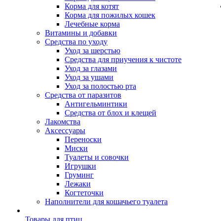
Корма для котят
Корма для пожилых кошек
Лечебные корма
Витамины и добавки
Средства по уходу
Уход за шерстью
Средства для приучения к чистоте
Уход за глазами
Уход за ушами
Уход за полостью рта
Средства от паразитов
Антигельминтики
Средства от блох и клещей
Лакомства
Аксессуары
Переноски
Миски
Туалеты и совочки
Игрушки
Груминг
Лежаки
Когтеточки
Наполнители для кошачьего туалета
Товары для птиц