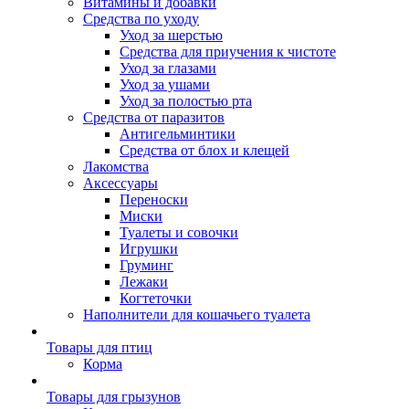
Витамины и добавки
Средства по уходу
Уход за шерстью
Средства для приучения к чистоте
Уход за глазами
Уход за ушами
Уход за полостью рта
Средства от паразитов
Антигельминтики
Средства от блох и клещей
Лакомства
Аксессуары
Переноски
Миски
Туалеты и совочки
Игрушки
Груминг
Лежаки
Когтеточки
Наполнители для кошачьего туалета
Товары для птиц
Корма
Товары для грызунов