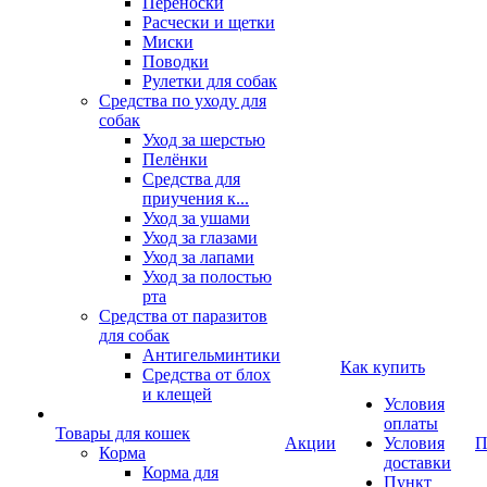
Переноски
Расчески и щетки
Миски
Поводки
Рулетки для собак
Средства по уходу для
собак
Уход за шерстью
Пелёнки
Средства для
приучения к...
Уход за ушами
Уход за глазами
Уход за лапами
Уход за полостью
рта
Средства от паразитов
для собак
Антигельминтики
Как купить
Средства от блох
и клещей
Условия
оплаты
Товары для кошек
Акции
Условия
П
Корма
доставки
Корма для
Пункт