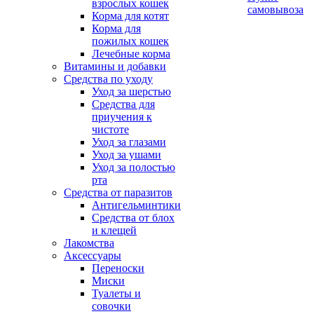
взрослых кошек
самовывоза
Корма для котят
Корма для
пожилых кошек
Лечебные корма
Витамины и добавки
Средства по уходу
Уход за шерстью
Средства для
приучения к
чистоте
Уход за глазами
Уход за ушами
Уход за полостью
рта
Средства от паразитов
Антигельминтики
Средства от блох
и клещей
Лакомства
Аксессуары
Переноски
Миски
Туалеты и
совочки