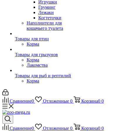
Игрушки
Груминг
Лежаки
Когтеточки
Наполнители для
кошачьего туалета
Товары для птиц
Корма
Товары для грызунов
Корма
Лакомства
Товары для рыб и рептилий
Корма
Сравнение
0
Отложенные
0
Корзина
0
0
Сравнение
0
Отложенные
0
Корзина
0
0