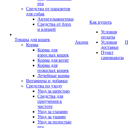
рта
Средства от паразитов
для собак
Антигельминтики
Как купить
Средства от блох
и клещей
Условия
оплаты
Товары для кошек
Акции
Условия
П
Корма
доставки
Корма для
Пункт
взрослых кошек
самовывоза
Корма для котят
Корма для
пожилых кошек
Лечебные корма
Витамины и добавки
Средства по уходу
Уход за шерстью
Средства для
приучения к
чистоте
Уход за глазами
Уход за ушами
Уход за полостью
рта