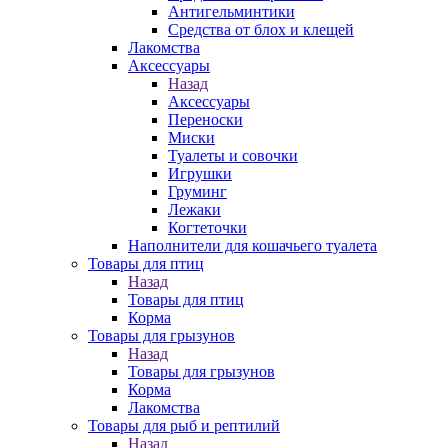
Антигельминтики
Средства от блох и клещей
Лакомства
Аксессуары
Назад
Аксессуары
Переноски
Миски
Туалеты и совочки
Игрушки
Груминг
Лежаки
Когтеточки
Наполнители для кошачьего туалета
Товары для птиц
Назад
Товары для птиц
Корма
Товары для грызунов
Назад
Товары для грызунов
Корма
Лакомства
Товары для рыб и рептилий
Назад