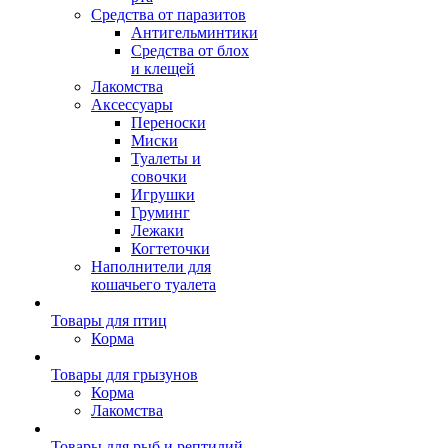
Средства от паразитов
Антигельминтики
Средства от блох
и клещей
Лакомства
Аксессуары
Переноски
Миски
Туалеты и
совочки
Игрушки
Груминг
Лежаки
Когтеточки
Наполнители для
кошачьего туалета
Товары для птиц
Корма
Товары для грызунов
Корма
Лакомства
Товары для рыб и рептилий