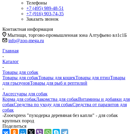
Телефоны
+7 (495) 989-48-51
+7 (916) 903-74-35
Заказать звонок
Контактная информация
Мытищи, торгово-промышленная зона Алтуфьево вл1с1Б
info@zoo-mega.ru
Главная
-
Каталог
-
Товары для собак
Товары для собак
Товары для кошек
Товары для птиц
Товары
для грызунов
Товары для рыб и рептилий
-
Аксессуары для собак
Корма для собак
Лакомства для собак
Витамины и добавки для
собак
Средства по уходу для собак
Средства от паразитов для
собак
-
Zooexpress "пуходерка деревяная без капли" - для собак
крупных пород
Поделиться