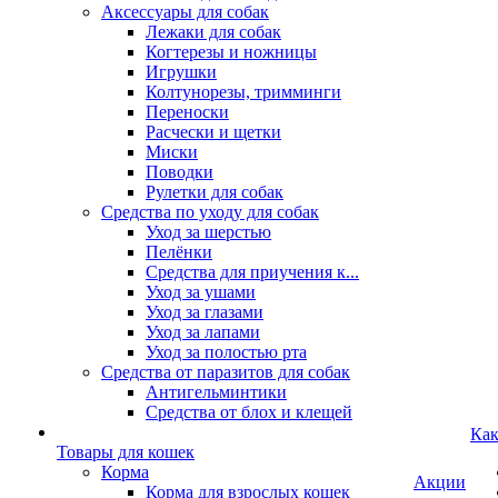
Аксессуары для собак
Лежаки для собак
Когтерезы и ножницы
Игрушки
Колтунорезы, тримминги
Переноски
Расчески и щетки
Миски
Поводки
Рулетки для собак
Средства по уходу для собак
Уход за шерстью
Пелёнки
Средства для приучения к...
Уход за ушами
Уход за глазами
Уход за лапами
Уход за полостью рта
Средства от паразитов для собак
Антигельминтики
Средства от блох и клещей
Как
Товары для кошек
Корма
Акции
Корма для взрослых кошек