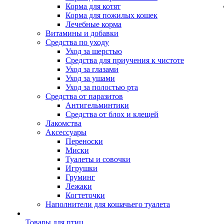
Корма для котят
Корма для пожилых кошек
Лечебные корма
Витамины и добавки
Средства по уходу
Уход за шерстью
Средства для приучения к чистоте
Уход за глазами
Уход за ушами
Уход за полостью рта
Средства от паразитов
Антигельминтики
Средства от блох и клещей
Лакомства
Аксессуары
Переноски
Миски
Туалеты и совочки
Игрушки
Груминг
Лежаки
Когтеточки
Наполнители для кошачьего туалета
Товары для птиц