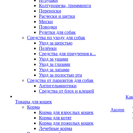
Игрушки
Колтунорезы, тримминги
Переноски
Расчески и щетки
Миски
Поводки
Рулетки для собак
Средства по уходу для собак
Уход за шерстью
Пелёнки
Средства для приучения к...
Уход за ушами
Уход за глазами
Уход за лапами
Уход за полостью рта
Средства от паразитов для собак
Антигельминтики
Средства от блох и клещей
Как
Товары для кошек
Корма
Акции
Корма для взрослых кошек
Корма для котят
Корма для пожилых кошек
Лечебные корма