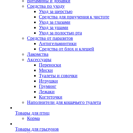
Витамины и добавки
Средства по уходу
Уход за шерстью
Средства для приучения к чистоте
Уход за глазами
Уход за ушами
Уход за полостью рта
Средства от паразитов
Антигельминтики
Средства от блох и клещей
Лакомства
Аксессуары
Переноски
Миски
Туалеты и совочки
Игрушки
Груминг
Лежаки
Когтеточки
Наполнители для кошачьего туалета
Товары для птиц
Корма
Товары для грызунов