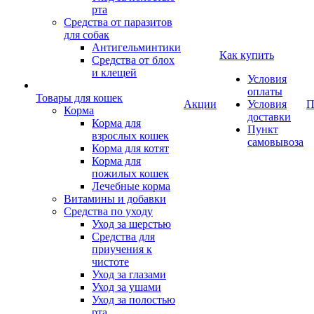
рта
Средства от паразитов
для собак
Антигельминтики
Как купить
Средства от блох
и клещей
Условия
оплаты
Товары для кошек
Акции
Условия
П
Корма
доставки
Корма для
Пункт
взрослых кошек
самовывоза
Корма для котят
Корма для
пожилых кошек
Лечебные корма
Витамины и добавки
Средства по уходу
Уход за шерстью
Средства для
приучения к
чистоте
Уход за глазами
Уход за ушами
Уход за полостью
рта