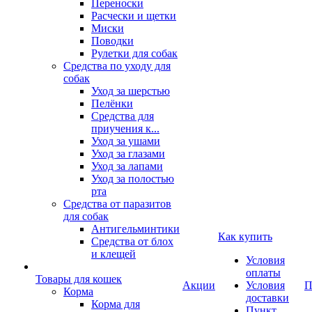
Переноски
Расчески и щетки
Миски
Поводки
Рулетки для собак
Средства по уходу для
собак
Уход за шерстью
Пелёнки
Средства для
приучения к...
Уход за ушами
Уход за глазами
Уход за лапами
Уход за полостью
рта
Средства от паразитов
для собак
Антигельминтики
Как купить
Средства от блох
и клещей
Условия
оплаты
Товары для кошек
Акции
Условия
П
Корма
доставки
Корма для
Пункт