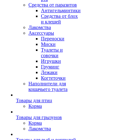
Средства от паразитов
Антигельминтики
Средства от блох
и клещей
Лакомства
Аксессуары
Переноски
Миски
Туалеты и
совочки
Игрушки
Груминг
Лежаки
Когтеточки
Наполнители для
кошачьего туалета
Товары для птиц
Корма
Товары для грызунов
Корма
Лакомства
Товары для рыб и рептилий