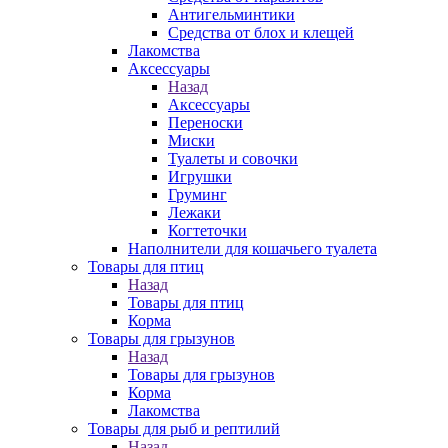
Антигельминтики
Средства от блох и клещей
Лакомства
Аксессуары
Назад
Аксессуары
Переноски
Миски
Туалеты и совочки
Игрушки
Груминг
Лежаки
Когтеточки
Наполнители для кошачьего туалета
Товары для птиц
Назад
Товары для птиц
Корма
Товары для грызунов
Назад
Товары для грызунов
Корма
Лакомства
Товары для рыб и рептилий
Назад