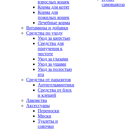
взрослых кошек
самовывоза
Корма для котят
Корма для
пожилых кошек
Лечебные корма
Витамины и добавки
Средства по уходу
Уход за шерстью
Средства для
приучения к
чистоте
Уход за глазами
Уход за ушами
Уход за полостью
рта
Средства от паразитов
Антигельминтики
Средства от блох
и клещей
Лакомства
Аксессуары
Переноски
Миски
Туалеты и
совочки