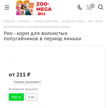
0
Главная
-
Каталог
-
Товары для птиц
-
Корма для птиц
-
Рио - корм
для волнистых попугайчиков в период линьки
Рио - корм для волнистых
попугайчиков в период линьки
:
от
211 ₽
Нашли дешевле?
Выберите вариант
500 гр
1 кг