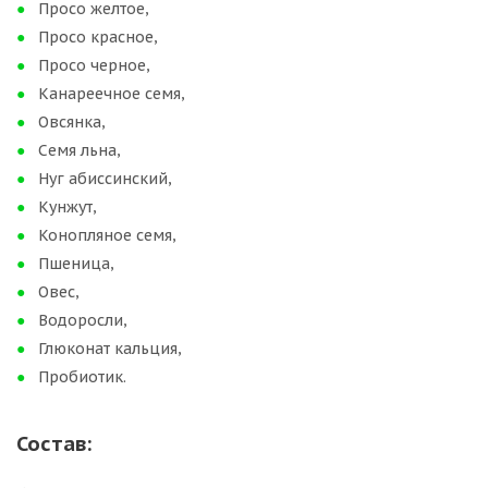
Просо желтое,
Просо красное,
Просо черное,
Канареечное семя,
Овсянка,
Семя льна,
Нуг абиссинский,
Кунжут,
Конопляное семя,
Пшеница,
Овес,
Водоросли,
Глюконат кальция,
Пробиотик.
Состав: