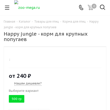
0
Главная
-
Каталог
-
Товары для птиц
-
Корма для птиц
-
Happy
jungle - корм для крупных попугаев
Happy jungle - корм для крупных
попугаев
:
от
240 ₽
Нашли дешевле?
Выберите вариант
500 гр