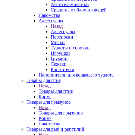
Антигельминтики
Средства от блох и клещей
Лакомства
Аксессуары
Назад
Аксессуары
Переноски
Миски
Туалеты и совочки
Игрушки
Груминг
Лежаки
Когтеточки
Наполнители для кошачьего туалета
Товары для птиц
Назад
Товары для птиц
Корма
Товары для грызунов
Назад
Товары для грызунов
Корма
Лакомства
Товары для рыб и рептилий
Назад