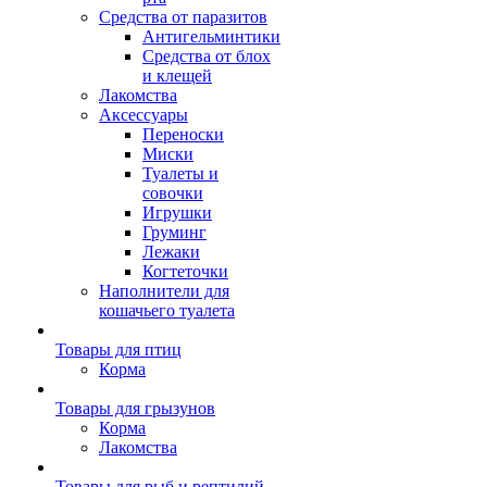
Средства от паразитов
Антигельминтики
Средства от блох
и клещей
Лакомства
Аксессуары
Переноски
Миски
Туалеты и
совочки
Игрушки
Груминг
Лежаки
Когтеточки
Наполнители для
кошачьего туалета
Товары для птиц
Корма
Товары для грызунов
Корма
Лакомства
Товары для рыб и рептилий