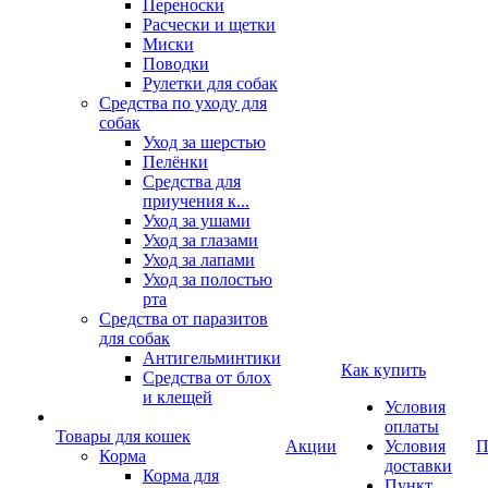
Переноски
Расчески и щетки
Миски
Поводки
Рулетки для собак
Средства по уходу для
собак
Уход за шерстью
Пелёнки
Средства для
приучения к...
Уход за ушами
Уход за глазами
Уход за лапами
Уход за полостью
рта
Средства от паразитов
для собак
Антигельминтики
Как купить
Средства от блох
и клещей
Условия
оплаты
Товары для кошек
Акции
Условия
П
Корма
доставки
Корма для
Пункт