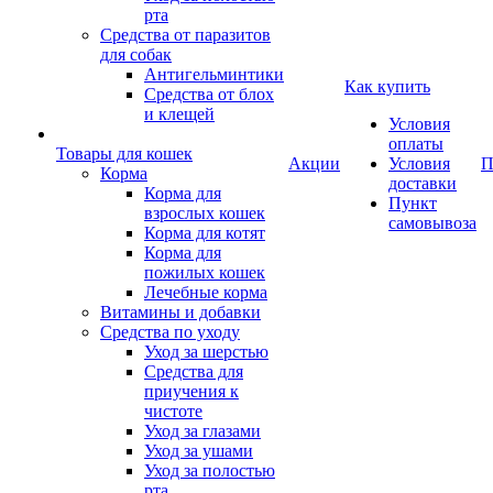
рта
Средства от паразитов
для собак
Антигельминтики
Как купить
Средства от блох
и клещей
Условия
оплаты
Товары для кошек
Акции
Условия
П
Корма
доставки
Корма для
Пункт
взрослых кошек
самовывоза
Корма для котят
Корма для
пожилых кошек
Лечебные корма
Витамины и добавки
Средства по уходу
Уход за шерстью
Средства для
приучения к
чистоте
Уход за глазами
Уход за ушами
Уход за полостью
рта