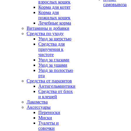
взрослых кошек
самовывоза
Корма для котят
Корма для
пожилых кошек
Лечебные корма
Витамины и добавки
Средства по уходу
Уход за шерстью
Средства для
приучения к
чистоте
Уход за глазами
Уход за ушами
Уход за полостью
рта
Средства от паразитов
Антигельминтики
Средства от блох
и клещей
Лакомства
Аксессуары
Переноски
Миски
Туалеты и
совочки