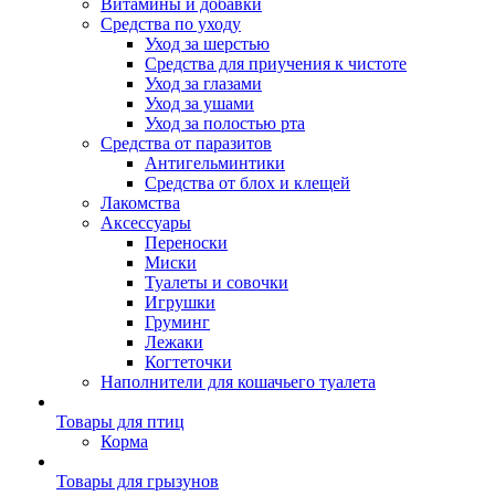
Витамины и добавки
Средства по уходу
Уход за шерстью
Средства для приучения к чистоте
Уход за глазами
Уход за ушами
Уход за полостью рта
Средства от паразитов
Антигельминтики
Средства от блох и клещей
Лакомства
Аксессуары
Переноски
Миски
Туалеты и совочки
Игрушки
Груминг
Лежаки
Когтеточки
Наполнители для кошачьего туалета
Товары для птиц
Корма
Товары для грызунов