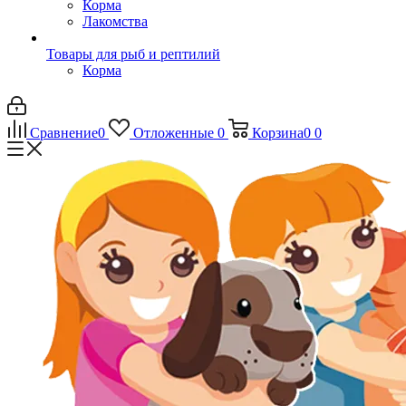
Корма
Лакомства
Товары для рыб и рептилий
Корма
Сравнение
0
Отложенные
0
Корзина
0
0