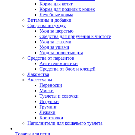
Корма для котят
Корма для пожилых кошек
Лечебные корма
Витамины и добавки
Средства по уходу
Уход за шерстью
Средства для приучения к чистоте
Уход за глазами
Уход за ушами
Уход за полостью рта
Средства от паразитов
Антигельминтики
Средства от блох и клещей
Лакомства
Аксессуары
Переноски
Миски
Туалеты и совочки
Игрушки
Груминг
Лежаки
Когтеточки
Наполнители для кошачьего туалета
Товары для птиц