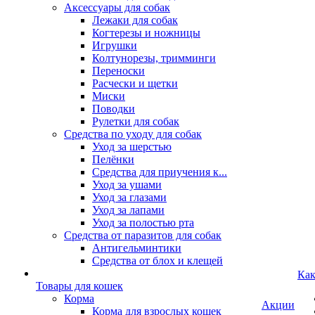
Аксессуары для собак
Лежаки для собак
Когтерезы и ножницы
Игрушки
Колтунорезы, тримминги
Переноски
Расчески и щетки
Миски
Поводки
Рулетки для собак
Средства по уходу для собак
Уход за шерстью
Пелёнки
Средства для приучения к...
Уход за ушами
Уход за глазами
Уход за лапами
Уход за полостью рта
Средства от паразитов для собак
Антигельминтики
Средства от блох и клещей
Как
Товары для кошек
Корма
Акции
Корма для взрослых кошек