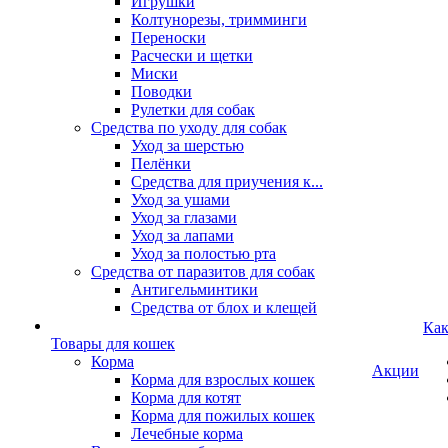
Игрушки
Колтунорезы, тримминги
Переноски
Расчески и щетки
Миски
Поводки
Рулетки для собак
Средства по уходу для собак
Уход за шерстью
Пелёнки
Средства для приучения к...
Уход за ушами
Уход за глазами
Уход за лапами
Уход за полостью рта
Средства от паразитов для собак
Антигельминтики
Средства от блох и клещей
Как
Товары для кошек
Корма
Акции
Корма для взрослых кошек
Корма для котят
Корма для пожилых кошек
Лечебные корма