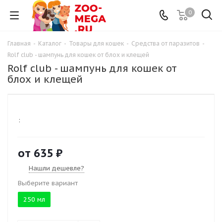
0
Главная
-
Каталог
-
Товары для кошек
-
Средства от паразитов
-
Rolf club - шампунь для кошек от блох и клещей
Rolf club - шампунь для кошек от
блох и клещей
:
от
635 ₽
Нашли дешевле?
Выберите вариант
250 мл