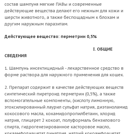
состав шампуня мягкие ПАВы и современные
действующие вещества делают его нежным для кожи и
шерсти животного, а также беспощадным к блохам и
другим наружным паразитам.
Действующее вещество: перметрин 0,5%
I. ОБЩИЕ
СВЕДЕНИЯ
1. Шампунь инсектицидный - лекарственное средство в
форме раствора для наружного применения для кошек.
2. Препарат содержит в качестве действующих веществ
синтетический пиретроид перметрин (0,5%), а также
вспомогательные компоненты, (кислоту лимонную,
этоксилированный лаурил сульфат натрия, диэтаноламид
кокосового масла, кокамидопропилбетаин, хлорид
натрия, глицерет 2 кокоат, полуформаль бензилового
спирта, гидрогенезированное касторовое масло,
кокаамфодиацетат динатрия, натрий кокоамфоацетат