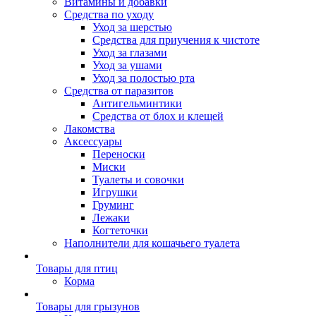
Витамины и добавки
Средства по уходу
Уход за шерстью
Средства для приучения к чистоте
Уход за глазами
Уход за ушами
Уход за полостью рта
Средства от паразитов
Антигельминтики
Средства от блох и клещей
Лакомства
Аксессуары
Переноски
Миски
Туалеты и совочки
Игрушки
Груминг
Лежаки
Когтеточки
Наполнители для кошачьего туалета
Товары для птиц
Корма
Товары для грызунов