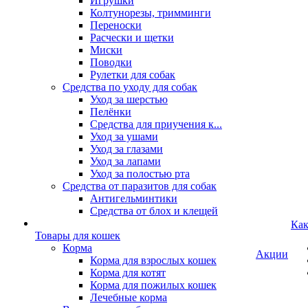
Игрушки
Колтунорезы, тримминги
Переноски
Расчески и щетки
Миски
Поводки
Рулетки для собак
Средства по уходу для собак
Уход за шерстью
Пелёнки
Средства для приучения к...
Уход за ушами
Уход за глазами
Уход за лапами
Уход за полостью рта
Средства от паразитов для собак
Антигельминтики
Средства от блох и клещей
Как
Товары для кошек
Корма
Акции
Корма для взрослых кошек
Корма для котят
Корма для пожилых кошек
Лечебные корма