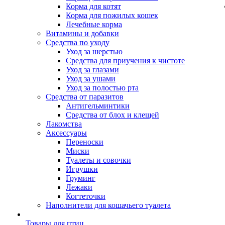
Корма для котят
Корма для пожилых кошек
Лечебные корма
Витамины и добавки
Средства по уходу
Уход за шерстью
Средства для приучения к чистоте
Уход за глазами
Уход за ушами
Уход за полостью рта
Средства от паразитов
Антигельминтики
Средства от блох и клещей
Лакомства
Аксессуары
Переноски
Миски
Туалеты и совочки
Игрушки
Груминг
Лежаки
Когтеточки
Наполнители для кошачьего туалета
Товары для птиц