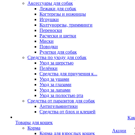
Аксессуары для собак
Лежаки для собак
Когтерезы и ножницы
Игрушки
Колтунорезы, тримминги
Переноски
Расчески и щетки
Миски
Поводки
Рулетки для собак
Средства по уходу для собак
Уход за шерстью
Пелёнки
Средства для приучения к...
Уход за ушами
Уход за глазами
Уход за лапами
Уход за полостью рта
Средства от паразитов для собак
Антигельминтики
Средства от блох и клещей
Как
Товары для кошек
Корма
Акции
Корма для взрослых кошек