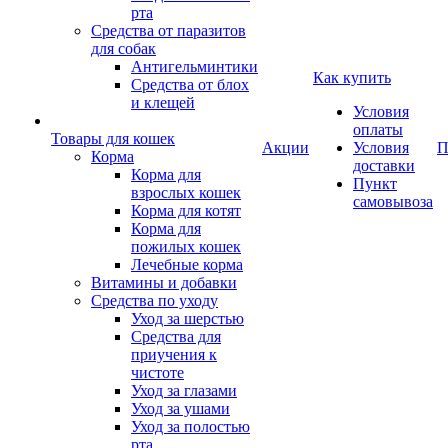
рта
Средства от паразитов
для собак
Антигельминтики
Как купить
Средства от блох
и клещей
Условия
оплаты
Товары для кошек
Акции
Условия
П
Корма
доставки
Корма для
Пункт
взрослых кошек
самовывоза
Корма для котят
Корма для
пожилых кошек
Лечебные корма
Витамины и добавки
Средства по уходу
Уход за шерстью
Средства для
приучения к
чистоте
Уход за глазами
Уход за ушами
Уход за полостью
рта