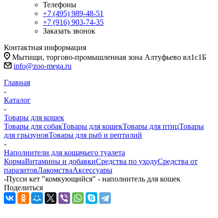
Телефоны
+7 (495) 989-48-51
+7 (916) 903-74-35
Заказать звонок
Контактная информация
Мытищи, торгово-промышленная зона Алтуфьево вл1с1Б
info@zoo-mega.ru
Главная
-
Каталог
-
Товары для кошек
Товары для собак
Товары для кошек
Товары для птиц
Товары
для грызунов
Товары для рыб и рептилий
-
Наполнители для кошачьего туалета
Корма
Витамины и добавки
Средства по уходу
Средства от
паразитов
Лакомства
Аксессуары
-
Пусси кет "комкующийся" - наполнитель для кошек
Поделиться