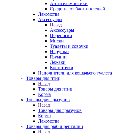
Антигельминтики
Средства от блох и клещей
Лакомства
Аксессуары
Назад
Аксессуары
Переноски
Миски
Туалеты и совочки
Игрушки
Груминг
Лежаки
Когтеточки
Наполнители для кошачьего туалета
Товары для птиц
Назад
Товары для птиц
Корма
Товары для грызунов
Назад
Товары для грызунов
Корма
Лакомства
Товары для рыб и рептилий
Назад