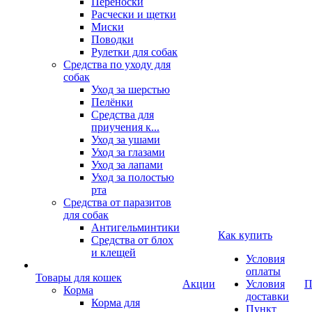
Переноски
Расчески и щетки
Миски
Поводки
Рулетки для собак
Средства по уходу для
собак
Уход за шерстью
Пелёнки
Средства для
приучения к...
Уход за ушами
Уход за глазами
Уход за лапами
Уход за полостью
рта
Средства от паразитов
для собак
Антигельминтики
Как купить
Средства от блох
и клещей
Условия
оплаты
Товары для кошек
Акции
Условия
П
Корма
доставки
Корма для
Пункт