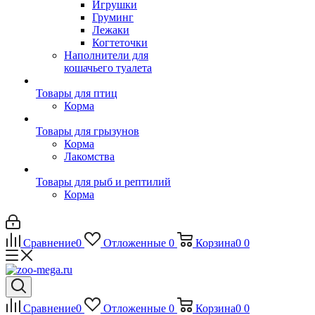
Игрушки
Груминг
Лежаки
Когтеточки
Наполнители для
кошачьего туалета
Товары для птиц
Корма
Товары для грызунов
Корма
Лакомства
Товары для рыб и рептилий
Корма
Сравнение
0
Отложенные
0
Корзина
0
0
Сравнение
0
Отложенные
0
Корзина
0
0