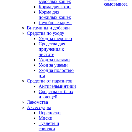
взрослых кошек
самовывоза
Корма для котят
Корма для
пожилых кошек
Лечебные корма
Витамины и добавки
Средства по уходу
Уход за шерстью
Средства для
приучения к
чистоте
Уход за глазами
Уход за ушами
Уход за полостью
рта
Средства от паразитов
Антигельминтики
Средства от блох
и клещей
Лакомства
Аксессуары
Переноски
Миски
Туалеты и
совочки