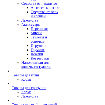
Средства от паразитов
Антигельминтики
Средства от блох
и клещей
Лакомства
Аксессуары
Переноски
Миски
Туалеты и
совочки
Игрушки
Груминг
Лежаки
Когтеточки
Наполнители для
кошачьего туалета
Товары для птиц
Корма
Товары для грызунов
Корма
Лакомства
Товары для рыб и рептилий