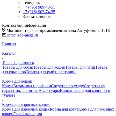
Телефоны
+7 (495) 989-48-51
+7 (916) 903-74-35
Заказать звонок
Контактная информация
Мытищи, торгово-промышленная зона Алтуфьево вл1с1Б
info@zoo-mega.ru
Главная
-
Каталог
-
Товары для кошек
Товары для собак
Товары для кошек
Товары для птиц
Товары
для грызунов
Товары для рыб и рептилий
-
Корма для кошек
Корма
Витамины и добавки
Средства по уходу
Средства от
паразитов
Лакомства
Аксессуары
Наполнители для кошачьего
туалета
-
Корма для взрослых кошек
Корма для взрослых кошек
Корма для котят
Корма для пожилых
кошек
Лечебные корма