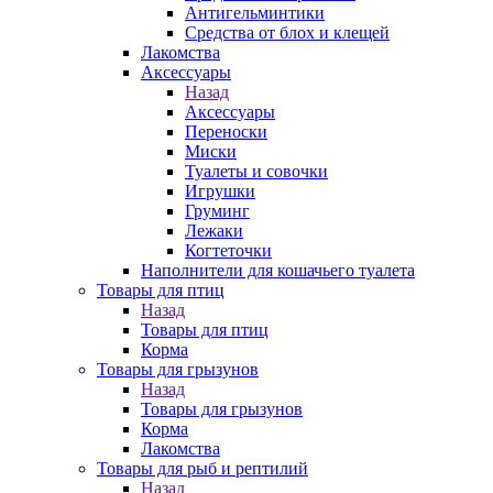
Антигельминтики
Средства от блох и клещей
Лакомства
Аксессуары
Назад
Аксессуары
Переноски
Миски
Туалеты и совочки
Игрушки
Груминг
Лежаки
Когтеточки
Наполнители для кошачьего туалета
Товары для птиц
Назад
Товары для птиц
Корма
Товары для грызунов
Назад
Товары для грызунов
Корма
Лакомства
Товары для рыб и рептилий
Назад