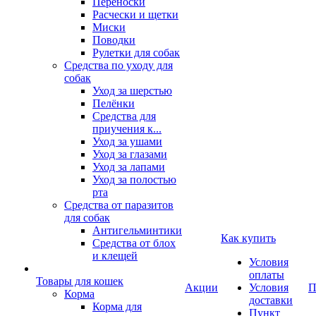
Переноски
Расчески и щетки
Миски
Поводки
Рулетки для собак
Средства по уходу для
собак
Уход за шерстью
Пелёнки
Средства для
приучения к...
Уход за ушами
Уход за глазами
Уход за лапами
Уход за полостью
рта
Средства от паразитов
для собак
Антигельминтики
Как купить
Средства от блох
и клещей
Условия
оплаты
Товары для кошек
Акции
Условия
П
Корма
доставки
Корма для
Пункт