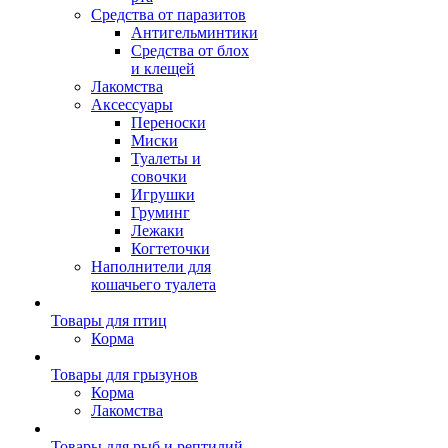
Средства от паразитов
Антигельминтики
Средства от блох
и клещей
Лакомства
Аксессуары
Переноски
Миски
Туалеты и
совочки
Игрушки
Груминг
Лежаки
Когтеточки
Наполнители для
кошачьего туалета
Товары для птиц
Корма
Товары для грызунов
Корма
Лакомства
Товары для рыб и рептилий