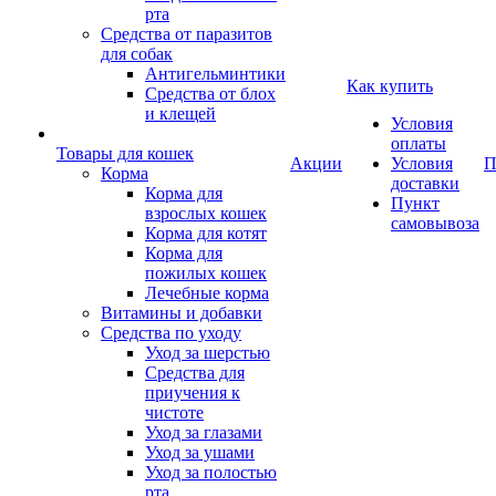
рта
Средства от паразитов
для собак
Антигельминтики
Как купить
Средства от блох
и клещей
Условия
оплаты
Товары для кошек
Акции
Условия
П
Корма
доставки
Корма для
Пункт
взрослых кошек
самовывоза
Корма для котят
Корма для
пожилых кошек
Лечебные корма
Витамины и добавки
Средства по уходу
Уход за шерстью
Средства для
приучения к
чистоте
Уход за глазами
Уход за ушами
Уход за полостью
рта