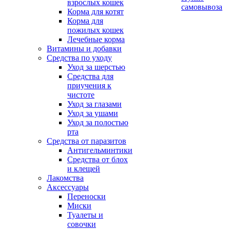
взрослых кошек
самовывоза
Корма для котят
Корма для
пожилых кошек
Лечебные корма
Витамины и добавки
Средства по уходу
Уход за шерстью
Средства для
приучения к
чистоте
Уход за глазами
Уход за ушами
Уход за полостью
рта
Средства от паразитов
Антигельминтики
Средства от блох
и клещей
Лакомства
Аксессуары
Переноски
Миски
Туалеты и
совочки