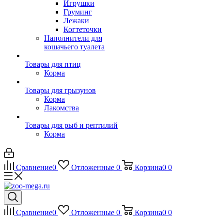
Игрушки
Груминг
Лежаки
Когтеточки
Наполнители для
кошачьего туалета
Товары для птиц
Корма
Товары для грызунов
Корма
Лакомства
Товары для рыб и рептилий
Корма
Сравнение
0
Отложенные
0
Корзина
0
0
Сравнение
0
Отложенные
0
Корзина
0
0