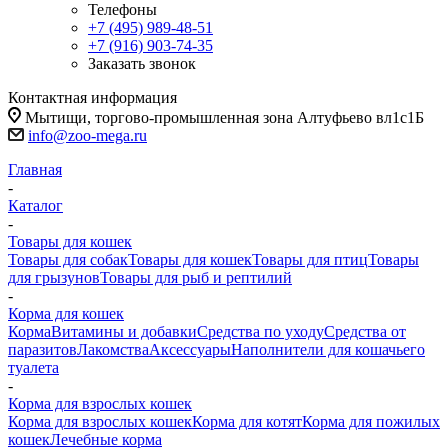
Телефоны
+7 (495) 989-48-51
+7 (916) 903-74-35
Заказать звонок
Контактная информация
Мытищи, торгово-промышленная зона Алтуфьево вл1с1Б
info@zoo-mega.ru
Главная
-
Каталог
-
Товары для кошек
Товары для собак
Товары для кошек
Товары для птиц
Товары
для грызунов
Товары для рыб и рептилий
-
Корма для кошек
Корма
Витамины и добавки
Средства по уходу
Средства от
паразитов
Лакомства
Аксессуары
Наполнители для кошачьего
туалета
-
Корма для взрослых кошек
Корма для взрослых кошек
Корма для котят
Корма для пожилых
кошек
Лечебные корма