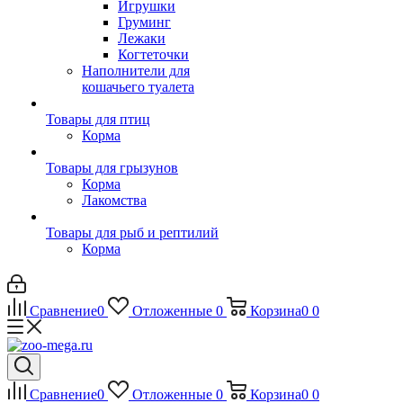
Игрушки
Груминг
Лежаки
Когтеточки
Наполнители для
кошачьего туалета
Товары для птиц
Корма
Товары для грызунов
Корма
Лакомства
Товары для рыб и рептилий
Корма
Сравнение
0
Отложенные
0
Корзина
0
0
Сравнение
0
Отложенные
0
Корзина
0
0