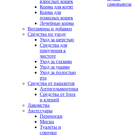
взрослых кошек
самовывоза
Корма для котят
Корма для
пожилых кошек
Лечебные корма
Витамины и добавки
Средства по уходу
Уход за шерстью
Средства для
приучения к
чистоте
Уход за глазами
Уход за ушами
Уход за полостью
рта
Средства от паразитов
Антигельминтики
Средства от блох
и клещей
Лакомства
Аксессуары
Переноски
Миски
Туалеты и
совочки