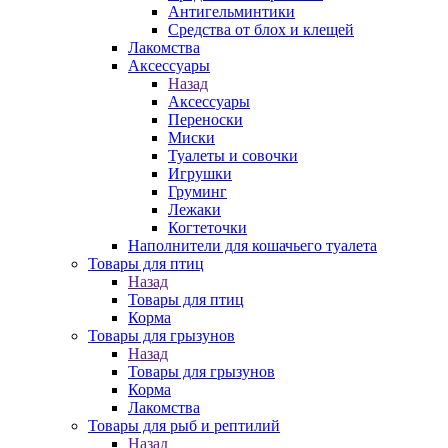
Антигельминтики
Средства от блох и клещей
Лакомства
Аксессуары
Назад
Аксессуары
Переноски
Миски
Туалеты и совочки
Игрушки
Груминг
Лежаки
Когтеточки
Наполнители для кошачьего туалета
Товары для птиц
Назад
Товары для птиц
Корма
Товары для грызунов
Назад
Товары для грызунов
Корма
Лакомства
Товары для рыб и рептилий
Назад