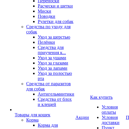
Переноски
Расчески и щетки
Миски
Поводки
Рулетки для собак
Средства по уходу для
собак
Уход за шерстью
Пелёнки
Средства для
приучения к...
Уход за ушами
Уход за глазами
Уход за лапами
Уход за полостью
рта
Средства от паразитов
для собак
Антигельминтики
Как купить
Средства от блох
и клещей
Условия
оплаты
Товары для кошек
Акции
Условия
П
Корма
доставки
Корма для
Пункт