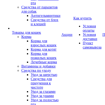
рта
Средства от паразитов
для собак
Антигельминтики
Как купить
Средства от блох
и клещей
Условия
оплаты
Товары для кошек
Акции
Условия
П
Корма
доставки
Корма для
Пункт
взрослых кошек
самовывоза
Корма для котят
Корма для
пожилых кошек
Лечебные корма
Витамины и добавки
Средства по уходу
Уход за шерстью
Средства для
приучения к
чистоте
Уход за глазами
Уход за ушами
Уход за полостью
рта