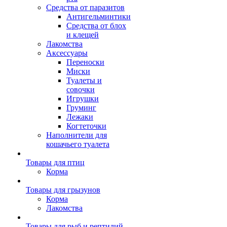
Средства от паразитов
Антигельминтики
Средства от блох
и клещей
Лакомства
Аксессуары
Переноски
Миски
Туалеты и
совочки
Игрушки
Груминг
Лежаки
Когтеточки
Наполнители для
кошачьего туалета
Товары для птиц
Корма
Товары для грызунов
Корма
Лакомства
Товары для рыб и рептилий