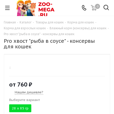
0
Главная
-
Каталог
-
Товары для кошек
-
Корма для кошек
-
Корма для взрослых кошек
-
Влажный корм (консервы) для кошек
-
Pro хвост "рыба в соусе" - консервы для кошек
Pro хвост "рыба в соусе" - консервы
для кошек
:
от
760 ₽
Нашли дешевле?
Выберите вариант
28 х 85 гр