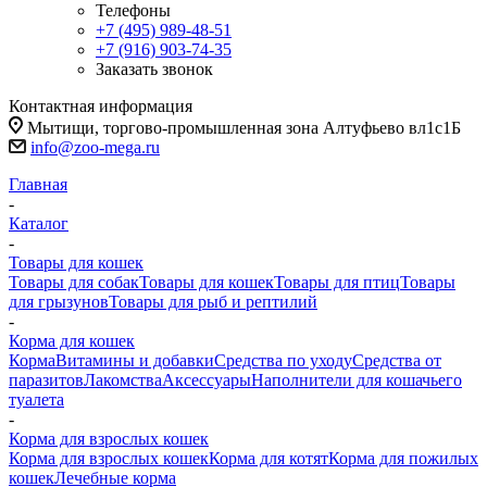
Телефоны
+7 (495) 989-48-51
+7 (916) 903-74-35
Заказать звонок
Контактная информация
Мытищи, торгово-промышленная зона Алтуфьево вл1с1Б
info@zoo-mega.ru
Главная
-
Каталог
-
Товары для кошек
Товары для собак
Товары для кошек
Товары для птиц
Товары
для грызунов
Товары для рыб и рептилий
-
Корма для кошек
Корма
Витамины и добавки
Средства по уходу
Средства от
паразитов
Лакомства
Аксессуары
Наполнители для кошачьего
туалета
-
Корма для взрослых кошек
Корма для взрослых кошек
Корма для котят
Корма для пожилых
кошек
Лечебные корма