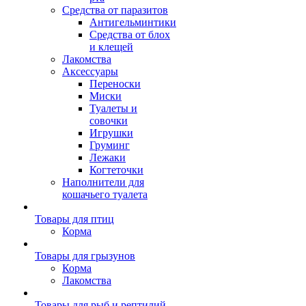
Средства от паразитов
Антигельминтики
Средства от блох
и клещей
Лакомства
Аксессуары
Переноски
Миски
Туалеты и
совочки
Игрушки
Груминг
Лежаки
Когтеточки
Наполнители для
кошачьего туалета
Товары для птиц
Корма
Товары для грызунов
Корма
Лакомства
Товары для рыб и рептилий