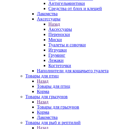
Антигельминтики
Средства от блох и клещей
Лакомства
Аксессуары
Назад
Аксессуары
Переноски
Миски
Туалеты и совочки
Игрушки
Груминг
Лежаки
Когтеточки
Наполнители для кошачьего туалета
Товары для птиц
Назад
Товары для птиц
Корма
Товары для грызунов
Назад
Товары для грызунов
Корма
Лакомства
Товары для рыб и рептилий
Назад