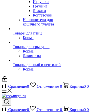
Игрушки
Груминг
Лежаки
Когтеточки
Наполнители для
кошачьего туалета
Товары для птиц
Корма
Товары для грызунов
Корма
Лакомства
Товары для рыб и рептилий
Корма
Сравнение
0
Отложенные
0
Корзина
0
0
Сравнение
0
Отложенные
0
Корзина
0
0