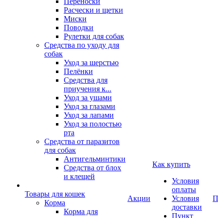
Переноски
Расчески и щетки
Миски
Поводки
Рулетки для собак
Средства по уходу для
собак
Уход за шерстью
Пелёнки
Средства для
приучения к...
Уход за ушами
Уход за глазами
Уход за лапами
Уход за полостью
рта
Средства от паразитов
для собак
Антигельминтики
Как купить
Средства от блох
и клещей
Условия
оплаты
Товары для кошек
Акции
Условия
П
Корма
доставки
Корма для
Пункт