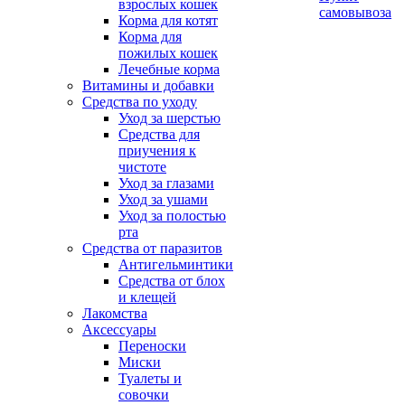
взрослых кошек
самовывоза
Корма для котят
Корма для
пожилых кошек
Лечебные корма
Витамины и добавки
Средства по уходу
Уход за шерстью
Средства для
приучения к
чистоте
Уход за глазами
Уход за ушами
Уход за полостью
рта
Средства от паразитов
Антигельминтики
Средства от блох
и клещей
Лакомства
Аксессуары
Переноски
Миски
Туалеты и
совочки