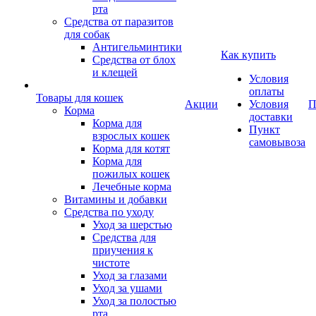
рта
Средства от паразитов
для собак
Антигельминтики
Как купить
Средства от блох
и клещей
Условия
оплаты
Товары для кошек
Акции
Условия
П
Корма
доставки
Корма для
Пункт
взрослых кошек
самовывоза
Корма для котят
Корма для
пожилых кошек
Лечебные корма
Витамины и добавки
Средства по уходу
Уход за шерстью
Средства для
приучения к
чистоте
Уход за глазами
Уход за ушами
Уход за полостью
рта