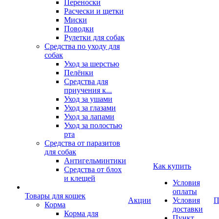
Переноски
Расчески и щетки
Миски
Поводки
Рулетки для собак
Средства по уходу для
собак
Уход за шерстью
Пелёнки
Средства для
приучения к...
Уход за ушами
Уход за глазами
Уход за лапами
Уход за полостью
рта
Средства от паразитов
для собак
Антигельминтики
Как купить
Средства от блох
и клещей
Условия
оплаты
Товары для кошек
Акции
Условия
П
Корма
доставки
Корма для
Пункт