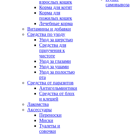
взрослых кошек
самовывоза
Корма для котят
Корма для
пожилых кошек
Лечебные корма
Витамины и добавки
Средства по уходу
Уход за шерстью
Средства для
приучения к
чистоте
Уход за глазами
Уход за ушами
Уход за полостью
рта
Средства от паразитов
Антигельминтики
Средства от блох
и клещей
Лакомства
Аксессуары
Переноски
Миски
Туалеты и
совочки