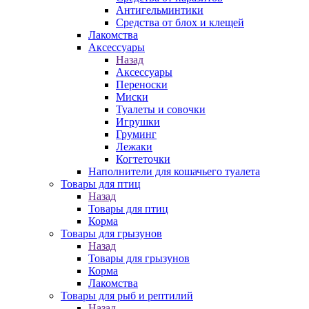
Антигельминтики
Средства от блох и клещей
Лакомства
Аксессуары
Назад
Аксессуары
Переноски
Миски
Туалеты и совочки
Игрушки
Груминг
Лежаки
Когтеточки
Наполнители для кошачьего туалета
Товары для птиц
Назад
Товары для птиц
Корма
Товары для грызунов
Назад
Товары для грызунов
Корма
Лакомства
Товары для рыб и рептилий
Назад