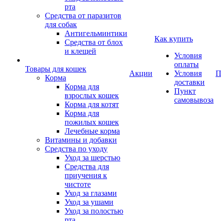
рта
Средства от паразитов
для собак
Антигельминтики
Как купить
Средства от блох
и клещей
Условия
оплаты
Товары для кошек
Акции
Условия
П
Корма
доставки
Корма для
Пункт
взрослых кошек
самовывоза
Корма для котят
Корма для
пожилых кошек
Лечебные корма
Витамины и добавки
Средства по уходу
Уход за шерстью
Средства для
приучения к
чистоте
Уход за глазами
Уход за ушами
Уход за полостью
рта