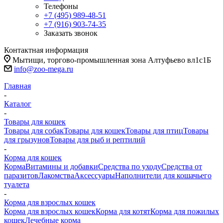
Телефоны
+7 (495) 989-48-51
+7 (916) 903-74-35
Заказать звонок
Контактная информация
Мытищи, торгово-промышленная зона Алтуфьево вл1с1Б
info@zoo-mega.ru
Главная
-
Каталог
-
Товары для кошек
Товары для собак
Товары для кошек
Товары для птиц
Товары
для грызунов
Товары для рыб и рептилий
-
Корма для кошек
Корма
Витамины и добавки
Средства по уходу
Средства от
паразитов
Лакомства
Аксессуары
Наполнители для кошачьего
туалета
-
Корма для взрослых кошек
Корма для взрослых кошек
Корма для котят
Корма для пожилых
кошек
Лечебные корма