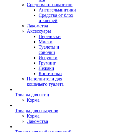
Средства от паразитов
Антигельминтики
Средства от блох
и клещей
Лакомства
Аксессуары
Переноски
Миски
Туалеты и
совочки
Игрушки
Груминг
Лежаки
Когтеточки
Наполнители для
кошачьего туалета
Товары для птиц
Корма
Товары для грызунов
Корма
Лакомства
Товары для рыб и рептилий