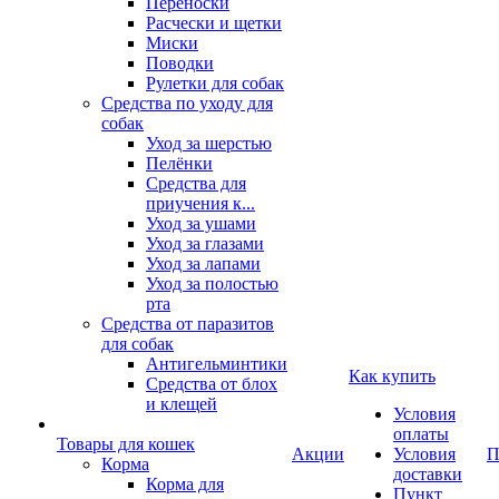
Переноски
Расчески и щетки
Миски
Поводки
Рулетки для собак
Средства по уходу для
собак
Уход за шерстью
Пелёнки
Средства для
приучения к...
Уход за ушами
Уход за глазами
Уход за лапами
Уход за полостью
рта
Средства от паразитов
для собак
Антигельминтики
Как купить
Средства от блох
и клещей
Условия
оплаты
Товары для кошек
Акции
Условия
П
Корма
доставки
Корма для
Пункт