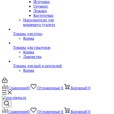
Игрушки
Груминг
Лежаки
Когтеточки
Наполнители для
кошачьего туалета
Товары для птиц
Корма
Товары для грызунов
Корма
Лакомства
Товары для рыб и рептилий
Корма
Сравнение
0
Отложенные
0
Корзина
0
0
Сравнение
0
Отложенные
0
Корзина
0
0