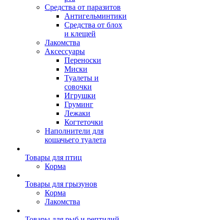
Средства от паразитов
Антигельминтики
Средства от блох
и клещей
Лакомства
Аксессуары
Переноски
Миски
Туалеты и
совочки
Игрушки
Груминг
Лежаки
Когтеточки
Наполнители для
кошачьего туалета
Товары для птиц
Корма
Товары для грызунов
Корма
Лакомства
Товары для рыб и рептилий