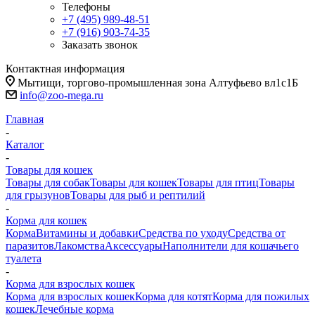
Телефоны
+7 (495) 989-48-51
+7 (916) 903-74-35
Заказать звонок
Контактная информация
Мытищи, торгово-промышленная зона Алтуфьево вл1с1Б
info@zoo-mega.ru
Главная
-
Каталог
-
Товары для кошек
Товары для собак
Товары для кошек
Товары для птиц
Товары
для грызунов
Товары для рыб и рептилий
-
Корма для кошек
Корма
Витамины и добавки
Средства по уходу
Средства от
паразитов
Лакомства
Аксессуары
Наполнители для кошачьего
туалета
-
Корма для взрослых кошек
Корма для взрослых кошек
Корма для котят
Корма для пожилых
кошек
Лечебные корма