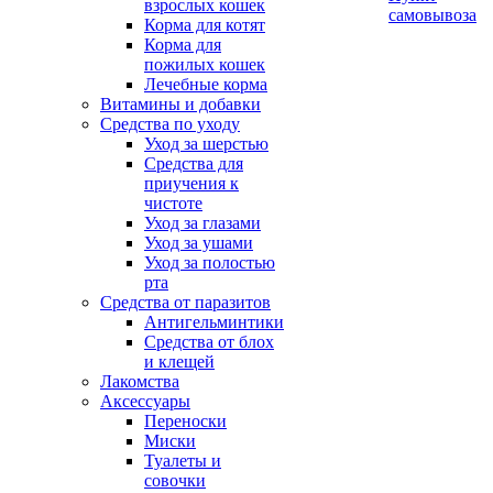
взрослых кошек
самовывоза
Корма для котят
Корма для
пожилых кошек
Лечебные корма
Витамины и добавки
Средства по уходу
Уход за шерстью
Средства для
приучения к
чистоте
Уход за глазами
Уход за ушами
Уход за полостью
рта
Средства от паразитов
Антигельминтики
Средства от блох
и клещей
Лакомства
Аксессуары
Переноски
Миски
Туалеты и
совочки