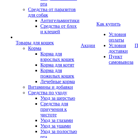
рта
Средства от паразитов
для собак
Антигельминтики
Как купить
Средства от блох
и клещей
Условия
оплаты
Товары для кошек
Акции
Условия
П
Корма
доставки
Корма для
Пункт
взрослых кошек
самовывоза
Корма для котят
Корма для
пожилых кошек
Лечебные корма
Витамины и добавки
Средства по уходу
Уход за шерстью
Средства для
приучения к
чистоте
Уход за глазами
Уход за ушами
Уход за полостью
рта