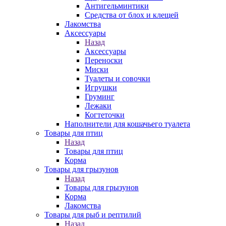
Антигельминтики
Средства от блох и клещей
Лакомства
Аксессуары
Назад
Аксессуары
Переноски
Миски
Туалеты и совочки
Игрушки
Груминг
Лежаки
Когтеточки
Наполнители для кошачьего туалета
Товары для птиц
Назад
Товары для птиц
Корма
Товары для грызунов
Назад
Товары для грызунов
Корма
Лакомства
Товары для рыб и рептилий
Назад