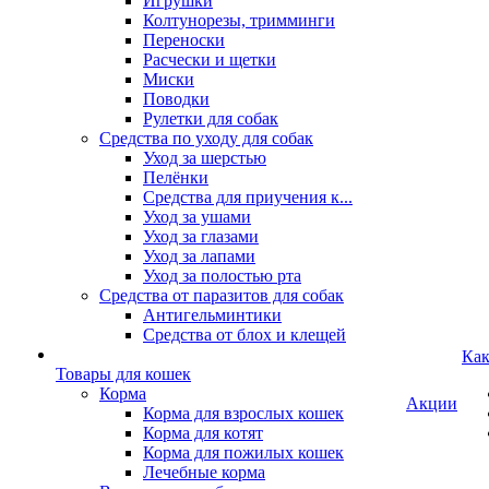
Игрушки
Колтунорезы, тримминги
Переноски
Расчески и щетки
Миски
Поводки
Рулетки для собак
Средства по уходу для собак
Уход за шерстью
Пелёнки
Средства для приучения к...
Уход за ушами
Уход за глазами
Уход за лапами
Уход за полостью рта
Средства от паразитов для собак
Антигельминтики
Средства от блох и клещей
Как
Товары для кошек
Корма
Акции
Корма для взрослых кошек
Корма для котят
Корма для пожилых кошек
Лечебные корма