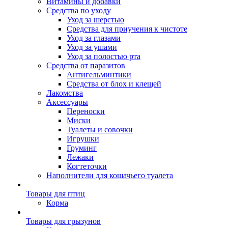
Витамины и добавки
Средства по уходу
Уход за шерстью
Средства для приучения к чистоте
Уход за глазами
Уход за ушами
Уход за полостью рта
Средства от паразитов
Антигельминтики
Средства от блох и клещей
Лакомства
Аксессуары
Переноски
Миски
Туалеты и совочки
Игрушки
Груминг
Лежаки
Когтеточки
Наполнители для кошачьего туалета
Товары для птиц
Корма
Товары для грызунов