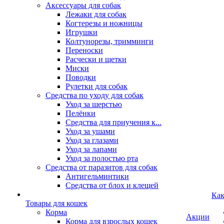
Аксессуары для собак
Лежаки для собак
Когтерезы и ножницы
Игрушки
Колтунорезы, тримминги
Переноски
Расчески и щетки
Миски
Поводки
Рулетки для собак
Средства по уходу для собак
Уход за шерстью
Пелёнки
Средства для приучения к...
Уход за ушами
Уход за глазами
Уход за лапами
Уход за полостью рта
Средства от паразитов для собак
Антигельминтики
Средства от блох и клещей
Как
Товары для кошек
Корма
Акции
Корма для взрослых кошек