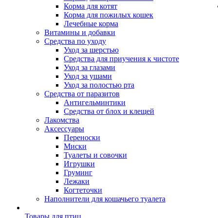
Корма для котят
Корма для пожилых кошек
Лечебные корма
Витамины и добавки
Средства по уходу
Уход за шерстью
Средства для приучения к чистоте
Уход за глазами
Уход за ушами
Уход за полостью рта
Средства от паразитов
Антигельминтики
Средства от блох и клещей
Лакомства
Аксессуары
Переноски
Миски
Туалеты и совочки
Игрушки
Груминг
Лежаки
Когтеточки
Наполнители для кошачьего туалета
Товары для птиц