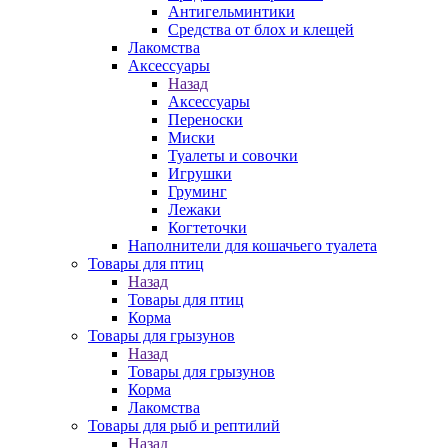
Антигельминтики
Средства от блох и клещей
Лакомства
Аксессуары
Назад
Аксессуары
Переноски
Миски
Туалеты и совочки
Игрушки
Груминг
Лежаки
Когтеточки
Наполнители для кошачьего туалета
Товары для птиц
Назад
Товары для птиц
Корма
Товары для грызунов
Назад
Товары для грызунов
Корма
Лакомства
Товары для рыб и рептилий
Назад