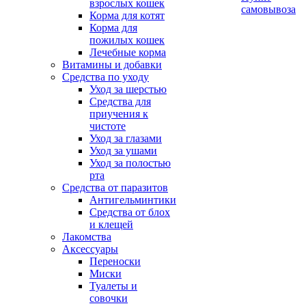
взрослых кошек
самовывоза
Корма для котят
Корма для
пожилых кошек
Лечебные корма
Витамины и добавки
Средства по уходу
Уход за шерстью
Средства для
приучения к
чистоте
Уход за глазами
Уход за ушами
Уход за полостью
рта
Средства от паразитов
Антигельминтики
Средства от блох
и клещей
Лакомства
Аксессуары
Переноски
Миски
Туалеты и
совочки