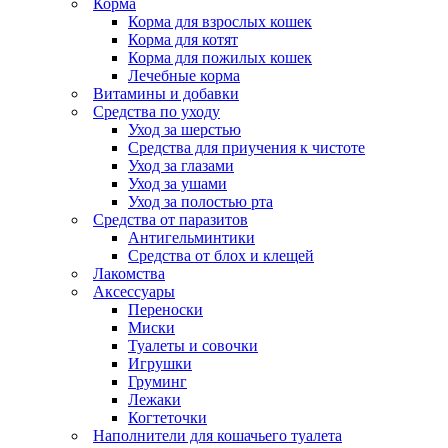
Корма
Корма для взрослых кошек
Корма для котят
Корма для пожилых кошек
Лечебные корма
Витамины и добавки
Средства по уходу
Уход за шерстью
Средства для приучения к чистоте
Уход за глазами
Уход за ушами
Уход за полостью рта
Средства от паразитов
Антигельминтики
Средства от блох и клещей
Лакомства
Аксессуары
Переноски
Миски
Туалеты и совочки
Игрушки
Груминг
Лежаки
Когтеточки
Наполнители для кошачьего туалета