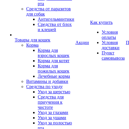
рта
Средства от паразитов
для собак
Антигельминтики
Как купить
Средства от блох
и клещей
Условия
оплаты
Товары для кошек
Акции
Условия
П
Корма
доставки
Корма для
Пункт
взрослых кошек
самовывоза
Корма для котят
Корма для
пожилых кошек
Лечебные корма
Витамины и добавки
Средства по уходу
Уход за шерстью
Средства для
приучения к
чистоте
Уход за глазами
Уход за ушами
Уход за полостью
рта