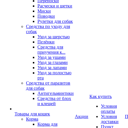
Переноски
Расчески и щетки
Миски
Поводки
Рулетки для собак
Средства по уходу для
собак
Уход за шерстью
Пелёнки
Средства для
приучения к...
Уход за ушами
Уход за глазами
Уход за лапами
Уход за полостью
рта
Средства от паразитов
для собак
Антигельминтики
Как купить
Средства от блох
и клещей
Условия
оплаты
Товары для кошек
Акции
Условия
П
Корма
доставки
Корма для
Пункт