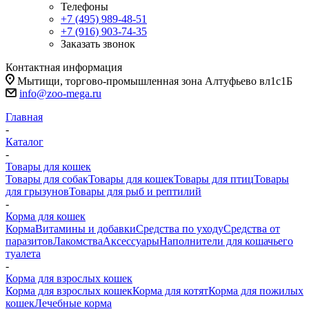
Телефоны
+7 (495) 989-48-51
+7 (916) 903-74-35
Заказать звонок
Контактная информация
Мытищи, торгово-промышленная зона Алтуфьево вл1с1Б
info@zoo-mega.ru
Главная
-
Каталог
-
Товары для кошек
Товары для собак
Товары для кошек
Товары для птиц
Товары
для грызунов
Товары для рыб и рептилий
-
Корма для кошек
Корма
Витамины и добавки
Средства по уходу
Средства от
паразитов
Лакомства
Аксессуары
Наполнители для кошачьего
туалета
-
Корма для взрослых кошек
Корма для взрослых кошек
Корма для котят
Корма для пожилых
кошек
Лечебные корма