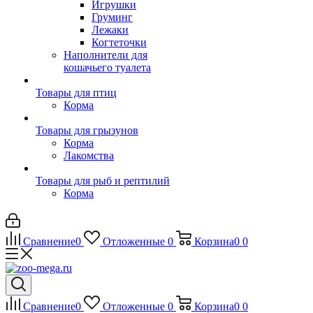
Игрушки
Груминг
Лежаки
Когтеточки
Наполнители для
кошачьего туалета
Товары для птиц
Корма
Товары для грызунов
Корма
Лакомства
Товары для рыб и рептилий
Корма
Сравнение
0
Отложенные
0
Корзина
0
0
Сравнение
0
Отложенные
0
Корзина
0
0