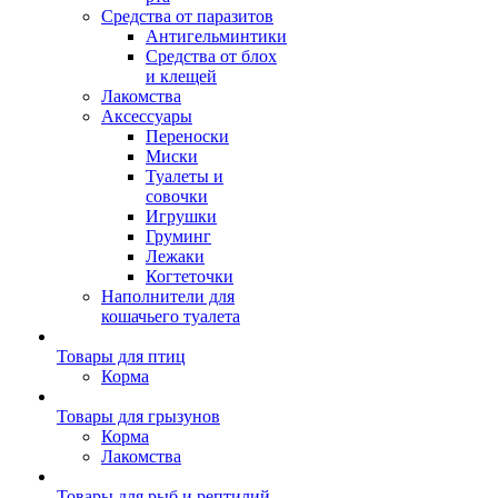
Средства от паразитов
Антигельминтики
Средства от блох
и клещей
Лакомства
Аксессуары
Переноски
Миски
Туалеты и
совочки
Игрушки
Груминг
Лежаки
Когтеточки
Наполнители для
кошачьего туалета
Товары для птиц
Корма
Товары для грызунов
Корма
Лакомства
Товары для рыб и рептилий