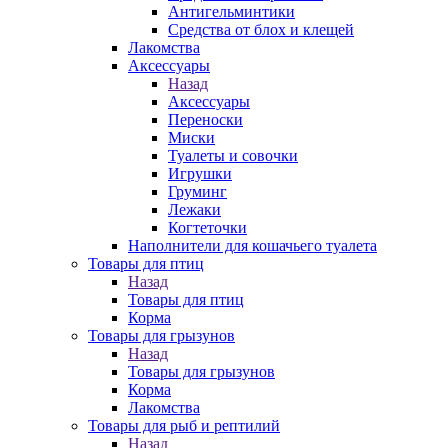
Антигельминтики
Средства от блох и клещей
Лакомства
Аксессуары
Назад
Аксессуары
Переноски
Миски
Туалеты и совочки
Игрушки
Груминг
Лежаки
Когтеточки
Наполнители для кошачьего туалета
Товары для птиц
Назад
Товары для птиц
Корма
Товары для грызунов
Назад
Товары для грызунов
Корма
Лакомства
Товары для рыб и рептилий
Назад