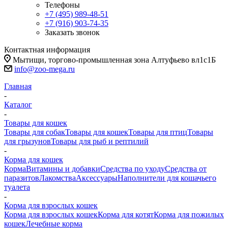
Телефоны
+7 (495) 989-48-51
+7 (916) 903-74-35
Заказать звонок
Контактная информация
Мытищи, торгово-промышленная зона Алтуфьево вл1с1Б
info@zoo-mega.ru
Главная
-
Каталог
-
Товары для кошек
Товары для собак
Товары для кошек
Товары для птиц
Товары
для грызунов
Товары для рыб и рептилий
-
Корма для кошек
Корма
Витамины и добавки
Средства по уходу
Средства от
паразитов
Лакомства
Аксессуары
Наполнители для кошачьего
туалета
-
Корма для взрослых кошек
Корма для взрослых кошек
Корма для котят
Корма для пожилых
кошек
Лечебные корма