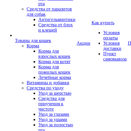
рта
Средства от паразитов
для собак
Антигельминтики
Как купить
Средства от блох
и клещей
Условия
оплаты
Товары для кошек
Акции
Условия
П
Корма
доставки
Корма для
Пункт
взрослых кошек
самовывоза
Корма для котят
Корма для
пожилых кошек
Лечебные корма
Витамины и добавки
Средства по уходу
Уход за шерстью
Средства для
приучения к
чистоте
Уход за глазами
Уход за ушами
Уход за полостью
рта