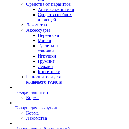
Средства от паразитов
Антигельминтики
Средства от блох
и клещей
Лакомства
Аксессуары
Переноски
Миски
Туалеты и
совочки
Игрушки
Груминг
Лежаки
Когтеточки
Наполнители для
кошачьего туалета
Товары для птиц
Корма
Товары для грызунов
Корма
Лакомства
Товары для рыб и рептилий