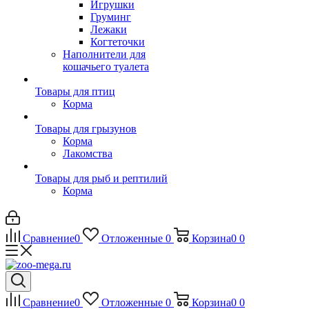
Игрушки
Груминг
Лежаки
Когтеточки
Наполнители для
кошачьего туалета
Товары для птиц
Корма
Товары для грызунов
Корма
Лакомства
Товары для рыб и рептилий
Корма
Сравнение
0
Отложенные
0
Корзина
0
0
Сравнение
0
Отложенные
0
Корзина
0
0