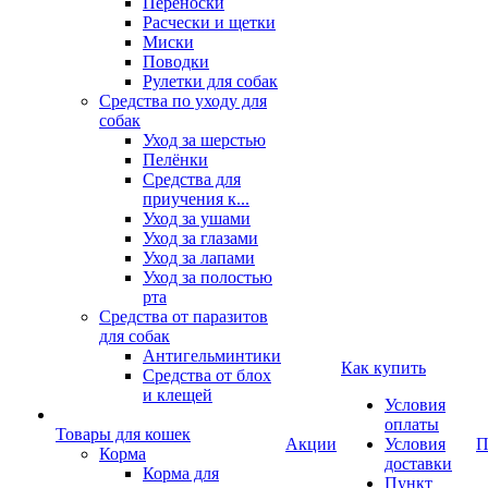
Переноски
Расчески и щетки
Миски
Поводки
Рулетки для собак
Средства по уходу для
собак
Уход за шерстью
Пелёнки
Средства для
приучения к...
Уход за ушами
Уход за глазами
Уход за лапами
Уход за полостью
рта
Средства от паразитов
для собак
Антигельминтики
Как купить
Средства от блох
и клещей
Условия
оплаты
Товары для кошек
Акции
Условия
П
Корма
доставки
Корма для
Пункт