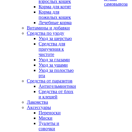
взрослых кошек
самовывоза
Корма для котят
Корма для
пожилых кошек
Лечебные корма
Витамины и добавки
Средства по уходу
Уход за шерстью
Средства для
приучения к
чистоте
Уход за глазами
Уход за ушами
Уход за полостью
рта
Средства от паразитов
Антигельминтики
Средства от блох
и клещей
Лакомства
Аксессуары
Переноски
Миски
Туалеты и
совочки