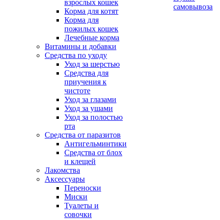
взрослых кошек
самовывоза
Корма для котят
Корма для
пожилых кошек
Лечебные корма
Витамины и добавки
Средства по уходу
Уход за шерстью
Средства для
приучения к
чистоте
Уход за глазами
Уход за ушами
Уход за полостью
рта
Средства от паразитов
Антигельминтики
Средства от блох
и клещей
Лакомства
Аксессуары
Переноски
Миски
Туалеты и
совочки