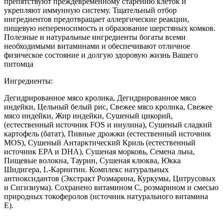
препятствуют преждевременному старению клеток и
укрепляют иммунную систему. Тщательный отбор
ингредиентов предотвращает аллергические реакции,
пищевую непереносимость и образование шерстяных комков.
Полезные и натуральные ингредиенты богаты всеми
необходимыми витаминами и обеспечивают отличное
физическое состояние и долгую здоровую жизнь Вашего
питомца
Ингредиенты:
Дегидрированное мясо кролика, Дегидрированное мясо
индейки, Цельный белый рис, Свежее мясо кролика, Свежее
мясо индейки, Жир индейки, Сушеный цикорий,
(естественный источник FOS и инулина), Сушеный сладкий
картофель (батат), Пивные дрожжи (естественный источник
MOS), Сушеный Антарктический Криль (естественный
источник EPA и DHA), Сушеная морковь, Семена льна,
Пищевые волокна, Таурин, Сушеная клюква, Юкка
Шидигера, L-Карнитин. Комплекс натуральных
антиоксидантов (Экстракт Розмарина, Куркумы, Цитрусовых
и Сигизиума). Сохранено витамином С, розмарином и смесью
природных токоферолов (источник натурального витамина
Е).