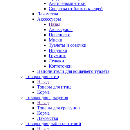
Антигельминтики
Средства от блох и клещей
Лакомства
Аксессуары
Назад
Аксессуары
Переноски
Миски
Туалеты и совочки
Игрушки
Груминг
Лежаки
Когтеточки
Наполнители для кошачьего туалета
Товары для птиц
Назад
Товары для птиц
Корма
Товары для грызунов
Назад
Товары для грызунов
Корма
Лакомства
Товары для рыб и рептилий
Назад