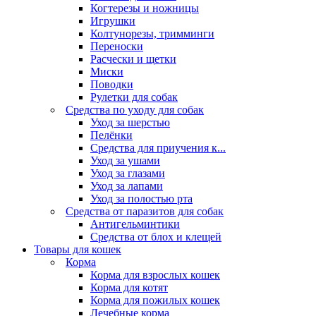
Когтерезы и ножницы
Игрушки
Колтунорезы, тримминги
Переноски
Расчески и щетки
Миски
Поводки
Рулетки для собак
Средства по уходу для собак
Уход за шерстью
Пелёнки
Средства для приучения к...
Уход за ушами
Уход за глазами
Уход за лапами
Уход за полостью рта
Средства от паразитов для собак
Антигельминтики
Средства от блох и клещей
Товары для кошек
Корма
Корма для взрослых кошек
Корма для котят
Корма для пожилых кошек
Лечебные корма