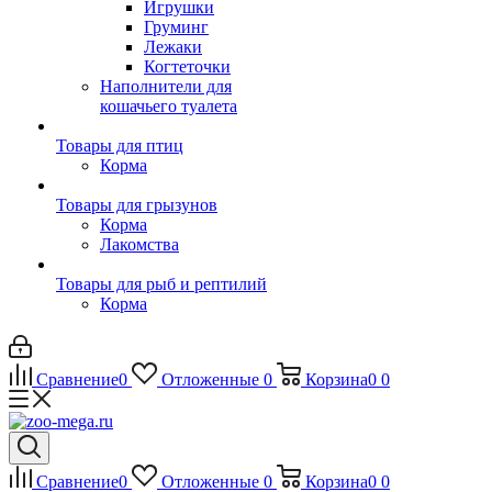
Игрушки
Груминг
Лежаки
Когтеточки
Наполнители для
кошачьего туалета
Товары для птиц
Корма
Товары для грызунов
Корма
Лакомства
Товары для рыб и рептилий
Корма
Сравнение
0
Отложенные
0
Корзина
0
0
Сравнение
0
Отложенные
0
Корзина
0
0