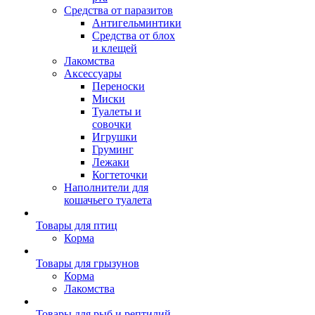
Средства от паразитов
Антигельминтики
Средства от блох
и клещей
Лакомства
Аксессуары
Переноски
Миски
Туалеты и
совочки
Игрушки
Груминг
Лежаки
Когтеточки
Наполнители для
кошачьего туалета
Товары для птиц
Корма
Товары для грызунов
Корма
Лакомства
Товары для рыб и рептилий