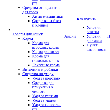
рта
Средства от паразитов
для собак
Антигельминтики
Как купить
Средства от блох
и клещей
Условия
оплаты
Товары для кошек
Акции
Условия
П
Корма
доставки
Корма для
Пункт
взрослых кошек
самовывоза
Корма для котят
Корма для
пожилых кошек
Лечебные корма
Витамины и добавки
Средства по уходу
Уход за шерстью
Средства для
приучения к
чистоте
Уход за глазами
Уход за ушами
Уход за полостью
рта