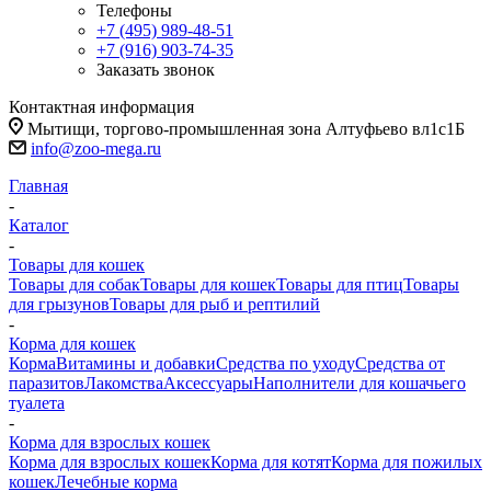
Телефоны
+7 (495) 989-48-51
+7 (916) 903-74-35
Заказать звонок
Контактная информация
Мытищи, торгово-промышленная зона Алтуфьево вл1с1Б
info@zoo-mega.ru
Главная
-
Каталог
-
Товары для кошек
Товары для собак
Товары для кошек
Товары для птиц
Товары
для грызунов
Товары для рыб и рептилий
-
Корма для кошек
Корма
Витамины и добавки
Средства по уходу
Средства от
паразитов
Лакомства
Аксессуары
Наполнители для кошачьего
туалета
-
Корма для взрослых кошек
Корма для взрослых кошек
Корма для котят
Корма для пожилых
кошек
Лечебные корма