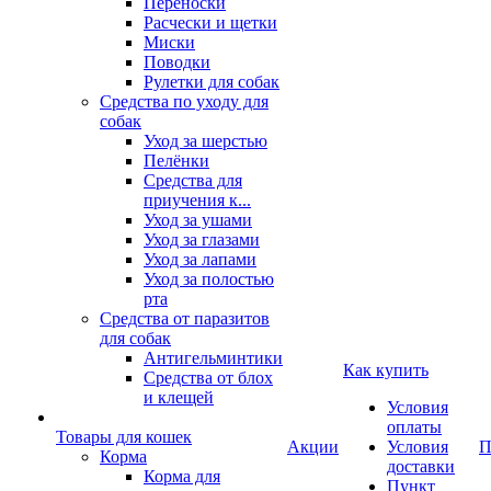
Переноски
Расчески и щетки
Миски
Поводки
Рулетки для собак
Средства по уходу для
собак
Уход за шерстью
Пелёнки
Средства для
приучения к...
Уход за ушами
Уход за глазами
Уход за лапами
Уход за полостью
рта
Средства от паразитов
для собак
Антигельминтики
Как купить
Средства от блох
и клещей
Условия
оплаты
Товары для кошек
Акции
Условия
П
Корма
доставки
Корма для
Пункт