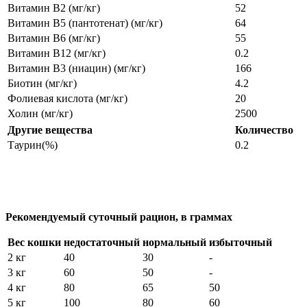
Витамин В2 (мг/кг)
52
Витамин В5 (пантотенат) (мг/кг)
64
Витамин В6 (мг/кг)
55
Витамин В12 (мг/кг)
0.2
Витамин В3 (ниацин) (мг/кг)
166
Биотин (мг/кг)
4.2
Фолиевая кислота (мг/кг)
20
Холин (мг/кг)
2500
Другие вещества
Количество
Таурин(%)
0.2
Рекомендуемый суточный рацион, в граммах
Вес кошки
недостаточный
нормальный
избыточный
2 кг
40
30
-
3 кг
60
50
-
4 кг
80
65
50
5 кг
100
80
60