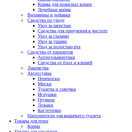
Корма для пожилых кошек
Лечебные корма
Витамины и добавки
Средства по уходу
Уход за шерстью
Средства для приучения к чистоте
Уход за глазами
Уход за ушами
Уход за полостью рта
Средства от паразитов
Антигельминтики
Средства от блох и клещей
Лакомства
Аксессуары
Переноски
Миски
Туалеты и совочки
Игрушки
Груминг
Лежаки
Когтеточки
Наполнители для кошачьего туалета
Товары для птиц
Корма
Товары для грызунов