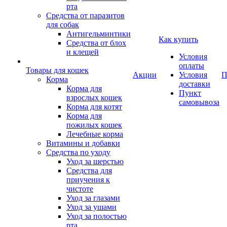
рта
Средства от паразитов
для собак
Антигельминтики
Как купить
Средства от блох
и клещей
Условия
оплаты
Товары для кошек
Акции
Условия
П
Корма
доставки
Корма для
Пункт
взрослых кошек
самовывоза
Корма для котят
Корма для
пожилых кошек
Лечебные корма
Витамины и добавки
Средства по уходу
Уход за шерстью
Средства для
приучения к
чистоте
Уход за глазами
Уход за ушами
Уход за полостью
рта