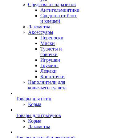
Средства от паразитов
Антигельминтики
Средства от блох
и клещей
Лакомства
Аксессуары
Переноски
Миски
Туалеты и
совочки
Игрушки
Груминг
Лежаки
Когтеточки
Наполнители для
кошачьего туалета
Товары для птиц
Корма
Товары для грызунов
Корма
Лакомства
Товары для рыб и рептилий