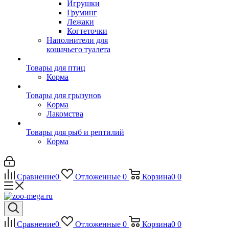
Игрушки
Груминг
Лежаки
Когтеточки
Наполнители для
кошачьего туалета
Товары для птиц
Корма
Товары для грызунов
Корма
Лакомства
Товары для рыб и рептилий
Корма
Сравнение
0
Отложенные
0
Корзина
0
0
Сравнение
0
Отложенные
0
Корзина
0
0