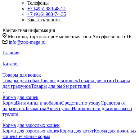
Телефоны
+7 (495) 989-48-51
+7 (916) 903-74-35
Заказать звонок
Контактная информация
Мытищи, торгово-промышленная зона Алтуфьево вл1с1Б
info@zoo-mega.ru
Главная
-
Каталог
-
Товары для кошек
Товары для собак
Товары для кошек
Товары для птиц
Товары
для грызунов
Товары для рыб и рептилий
-
Корма для кошек
Корма
Витамины и добавки
Средства по уходу
Средства от
паразитов
Лакомства
Аксессуары
Наполнители для кошачьего
туалета
-
Корма для взрослых кошек
Корма для взрослых кошек
Корма для котят
Корма для пожилых
кошек
Лечебные корма