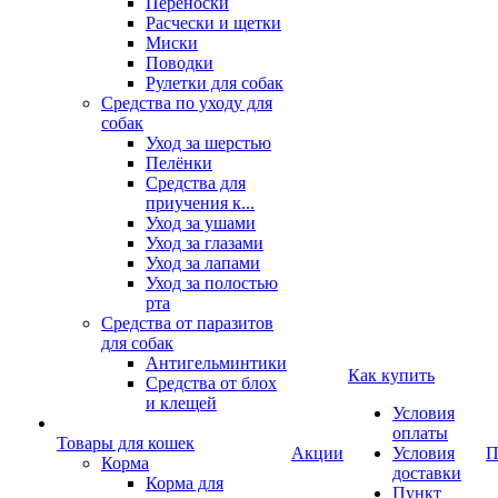
Переноски
Расчески и щетки
Миски
Поводки
Рулетки для собак
Средства по уходу для
собак
Уход за шерстью
Пелёнки
Средства для
приучения к...
Уход за ушами
Уход за глазами
Уход за лапами
Уход за полостью
рта
Средства от паразитов
для собак
Антигельминтики
Как купить
Средства от блох
и клещей
Условия
оплаты
Товары для кошек
Акции
Условия
П
Корма
доставки
Корма для
Пункт