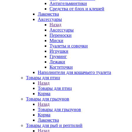
Антигельминтики
Средства от блох и клещей
Лакомства
Аксессуары
Назад
Аксессуары
Переноски
Миски
Туалеты и совочки
Игрушки
Груминг
Лежаки
Когтеточки
Наполнители для кошачьего туалета
Товары для птиц
Назад
Товары для птиц
Корма
Товары для грызунов
Назад
Товары для грызунов
Корма
Лакомства
Товары для рыб и рептилий
Назад