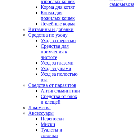
взрослых кошек
самовывоза
Корма для котят
Корма для
пожилых кошек
Лечебные корма
Витамины и добавки
Средства по уходу
Уход за шерстью
Средства для
приучения к
чистоте
Уход за глазами
Уход за ушами
Уход за полостью
рта
Средства от паразитов
Антигельминтики
Средства от блох
и клещей
Лакомства
Аксессуары
Переноски
Миски
Туалеты и
совочки