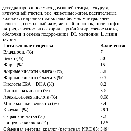
дегидратированное мясо домашней птицы, кукуруза,
кукурузный глютен, рис, животные жиры, растительные
волокна, гидролизат животных белков, минеральные
вещества, свекольный жом, яичный порошок, полифосфат
натрия, фруктоолигосахариды, рыбий жир, соевое масло,
оболочки и семена подорожника, DL-метионин, L-лизин,
таурин
Питательные вещества
Количество
Влажность (%)
7
Белки (%)
30
Жиры (%)
15
Жирные кислоты Омега 6 (%)
3.8
Жирные кислоты Омега 3 (%)
0.5
Кислоты EPA + DHA (%)
0.2
Линолевая кислота (%)
3.6
Арахидоновая кислота (%)
0.08
Минеральные вещества (%)
7.4
Крахмал (%)
28.1
Сырая клетчатка (%)
7.2
Пищевые волокна (%)
12.5
Обменная энергия, ккал/кг (расчетная, NRC 85)
3494