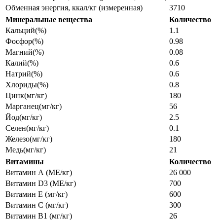
Обменная энергия, ккал/кг (измеренная)
3710
Минеральные вещества
Количество
Кальций(%)
1.1
Фосфор(%)
0.98
Магний(%)
0.08
Калий(%)
0.6
Натрий(%)
0.6
Хлориды(%)
0.8
Цинк(мг/кг)
180
Марганец(мг/кг)
56
Йод(мг/кг)
2.5
Селен(мг/кг)
0.1
Железо(мг/кг)
180
Медь(мг/кг)
21
Витамины
Количество
Витамин А (МЕ/кг)
26 000
Витамин D3 (МЕ/кг)
700
Витамин Е (мг/кг)
600
Витамин С (мг/кг)
300
Витамин В1 (мг/кг)
26