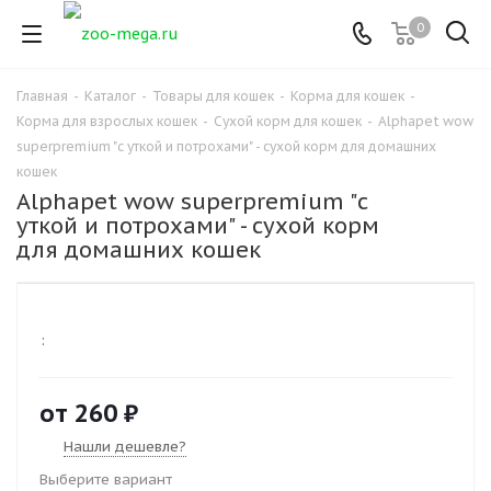
0
Главная
-
Каталог
-
Товары для кошек
-
Корма для кошек
-
Корма для взрослых кошек
-
Сухой корм для кошек
-
Alphapet wow
superpremium "с уткой и потрохами" - сухой корм для домашних
кошек
Alphapet wow superpremium "с
уткой и потрохами" - сухой корм
для домашних кошек
:
от
260 ₽
Нашли дешевле?
Выберите вариант