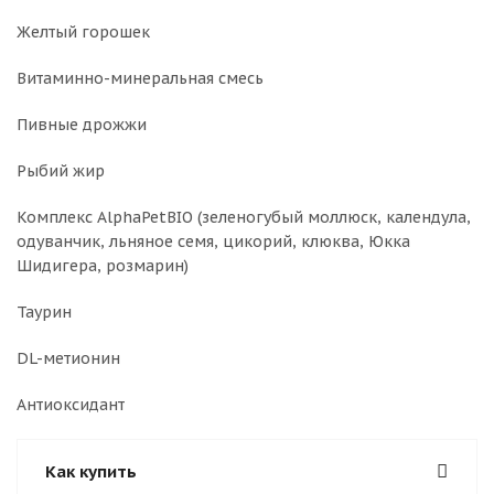
Желтый горошек
Витаминно-минеральная смесь
Пивные дрожжи
Рыбий жир
Комплекс AlphaPetBIO (зеленогубый моллюск, календула,
одуванчик, льняное семя, цикорий, клюква, Юкка
Шидигера, розмарин)
Таурин
DL-метионин
Антиоксидант
Как купить