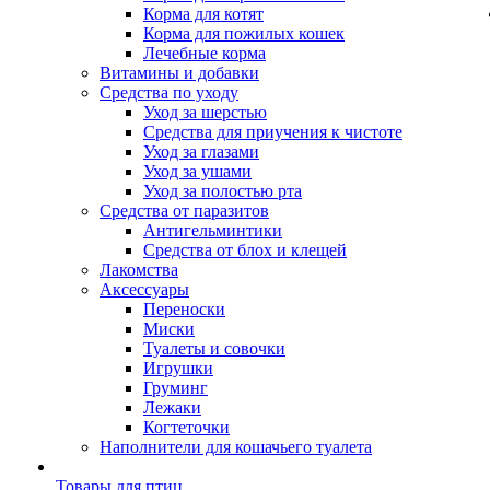
Корма для котят
Корма для пожилых кошек
Лечебные корма
Витамины и добавки
Средства по уходу
Уход за шерстью
Средства для приучения к чистоте
Уход за глазами
Уход за ушами
Уход за полостью рта
Средства от паразитов
Антигельминтики
Средства от блох и клещей
Лакомства
Аксессуары
Переноски
Миски
Туалеты и совочки
Игрушки
Груминг
Лежаки
Когтеточки
Наполнители для кошачьего туалета
Товары для птиц