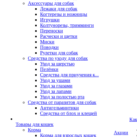
Аксессуары для собак
Лежаки для собак
Когтерезы и ножницы
Игрушки
Колтунорезы, тримминги
Переноски
Расчески и щетки
Миски
Поводки
Рулетки для собак
Средства по уходу для собак
Уход за шерстью
Пелёнки
Средства для приучения к...
Уход за ушами
Уход за глазами
Уход за лапами
Уход за полостью рта
Средства от паразитов для собак
Антигельминтики
Средства от блох и клещей
Как
Товары для кошек
Корма
Акции
Корма для взрослых кошек