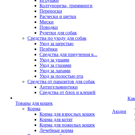
Игрушки
Колтунорезы, тримминги
Переноски
Расчески и щетки
Миски
Поводки
Рулетки для собак
Средства по уходу для собак
Уход за шерстью
Пелёнки
Средства для приучения к...
Уход за ушами
Уход за глазами
Уход за лапами
Уход за полостью рта
Средства от паразитов для собак
Антигельминтики
Средства от блох и клещей
Как
Товары для кошек
Корма
Акции
Корма для взрослых кошек
Корма для котят
Корма для пожилых кошек
Лечебные корма