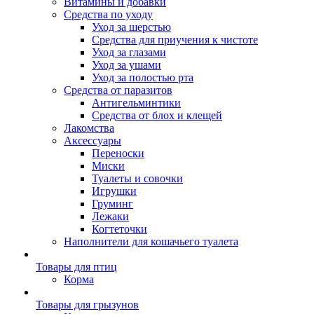
Витамины и добавки
Средства по уходу
Уход за шерстью
Средства для приучения к чистоте
Уход за глазами
Уход за ушами
Уход за полостью рта
Средства от паразитов
Антигельминтики
Средства от блох и клещей
Лакомства
Аксессуары
Переноски
Миски
Туалеты и совочки
Игрушки
Груминг
Лежаки
Когтеточки
Наполнители для кошачьего туалета
Товары для птиц
Корма
Товары для грызунов