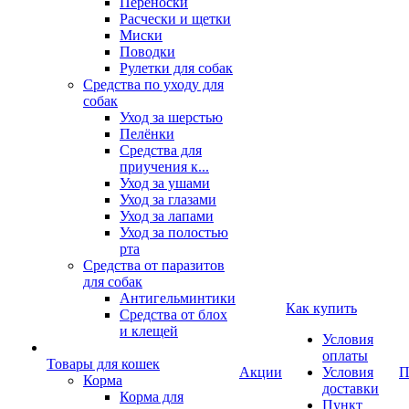
Переноски
Расчески и щетки
Миски
Поводки
Рулетки для собак
Средства по уходу для
собак
Уход за шерстью
Пелёнки
Средства для
приучения к...
Уход за ушами
Уход за глазами
Уход за лапами
Уход за полостью
рта
Средства от паразитов
для собак
Антигельминтики
Как купить
Средства от блох
и клещей
Условия
оплаты
Товары для кошек
Акции
Условия
П
Корма
доставки
Корма для
Пункт