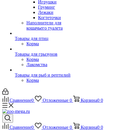
Игрушки
Груминг
Лежаки
Когтеточки
Наполнители для
кошачьего туалета
Товары для птиц
Корма
Товары для грызунов
Корма
Лакомства
Товары для рыб и рептилий
Корма
Сравнение
0
Отложенные
0
Корзина
0
0
Сравнение
0
Отложенные
0
Корзина
0
0