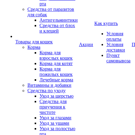
рта
Средства от паразитов
для собак
Антигельминтики
Как купить
Средства от блох
и клещей
Условия
оплаты
Товары для кошек
Акции
Условия
П
Корма
доставки
Корма для
Пункт
взрослых кошек
самовывоза
Корма для котят
Корма для
пожилых кошек
Лечебные корма
Витамины и добавки
Средства по уходу
Уход за шерстью
Средства для
приучения к
чистоте
Уход за глазами
Уход за ушами
Уход за полостью
рта