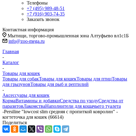
Телефоны
+7 (495) 989-48-51
+7 (916) 903-74-35
Заказать звонок
Контактная информация
Мытищи, торгово-промышленная зона Алтуфьево вл1с1Б
info@zoo-mega.ru
Главная
-
Каталог
-
Товары для кошек
Товары для собак
Товары для кошек
Товары для птиц
Товары
для грызунов
Товары для рыб и рептилий
-
Аксессуары для кошек
Корма
Витамины и добавки
Средства по уходу
Средства от
паразитов
Лакомства
Наполнители для кошачьего туалета
-
Persiline "lowcost slim средняя с пропиткой ковролин" -
когтеточка для кошек (66614)
Поделиться