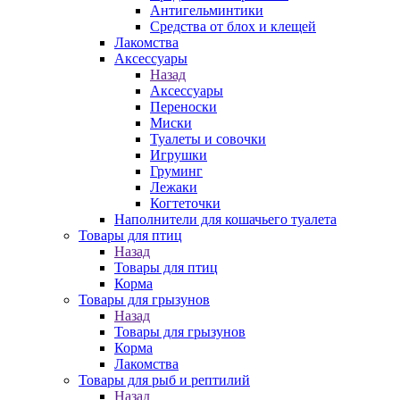
Антигельминтики
Средства от блох и клещей
Лакомства
Аксессуары
Назад
Аксессуары
Переноски
Миски
Туалеты и совочки
Игрушки
Груминг
Лежаки
Когтеточки
Наполнители для кошачьего туалета
Товары для птиц
Назад
Товары для птиц
Корма
Товары для грызунов
Назад
Товары для грызунов
Корма
Лакомства
Товары для рыб и рептилий
Назад