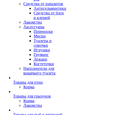
Средства от паразитов
Антигельминтики
Средства от блох
и клещей
Лакомства
Аксессуары
Переноски
Миски
Туалеты и
совочки
Игрушки
Груминг
Лежаки
Когтеточки
Наполнители для
кошачьего туалета
Товары для птиц
Корма
Товары для грызунов
Корма
Лакомства
Товары для рыб и рептилий