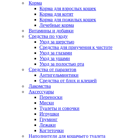
Корма
Корма для взрослых кошек
Корма для котят
Корма для пожилых кошек
Лечебные корма
Витамины и добавки
Средства по уходу
Уход за шерстью
Средства для приучения к чистоте
Уход за глазами
Уход за ушами
Уход за полостью рта
Средства от паразитов
Антигельминтики
Средства от блох и клещей
Лакомства
Аксессуары
Переноски
Миски
Туалеты и совочки
Игрушки
Груминг
Лежаки
Когтеточки
Наполнители для кошачьего туалета