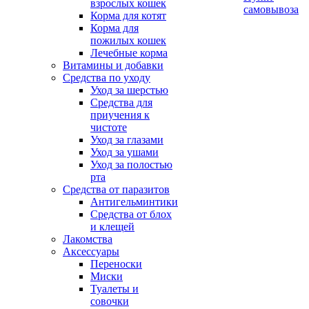
взрослых кошек
самовывоза
Корма для котят
Корма для
пожилых кошек
Лечебные корма
Витамины и добавки
Средства по уходу
Уход за шерстью
Средства для
приучения к
чистоте
Уход за глазами
Уход за ушами
Уход за полостью
рта
Средства от паразитов
Антигельминтики
Средства от блох
и клещей
Лакомства
Аксессуары
Переноски
Миски
Туалеты и
совочки