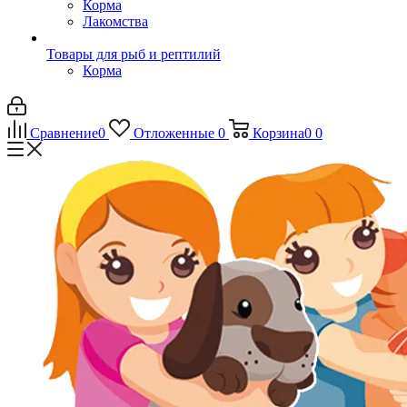
Корма
Лакомства
Товары для рыб и рептилий
Корма
Сравнение
0
Отложенные
0
Корзина
0
0