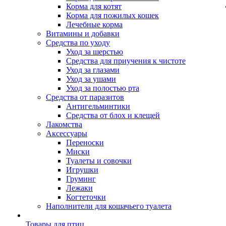
Корма для котят
Корма для пожилых кошек
Лечебные корма
Витамины и добавки
Средства по уходу
Уход за шерстью
Средства для приучения к чистоте
Уход за глазами
Уход за ушами
Уход за полостью рта
Средства от паразитов
Антигельминтики
Средства от блох и клещей
Лакомства
Аксессуары
Переноски
Миски
Туалеты и совочки
Игрушки
Груминг
Лежаки
Когтеточки
Наполнители для кошачьего туалета
Товары для птиц