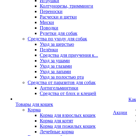
Игрушки
Колтунорезы, тримминги
Переноски
Расчески и щетки
Миски
Поводки
Рулетки для собак
Средства по уходу для собак
Уход за шерстью
Пелёнки
Средства для приучения к...
Уход за ушами
Уход за глазами
Уход за лапами
Уход за полостью рта
Средства от паразитов для собак
Антигельминтики
Средства от блох и клещей
Как
Товары для кошек
Корма
Акции
Корма для взрослых кошек
Корма для котят
Корма для пожилых кошек
Лечебные корма