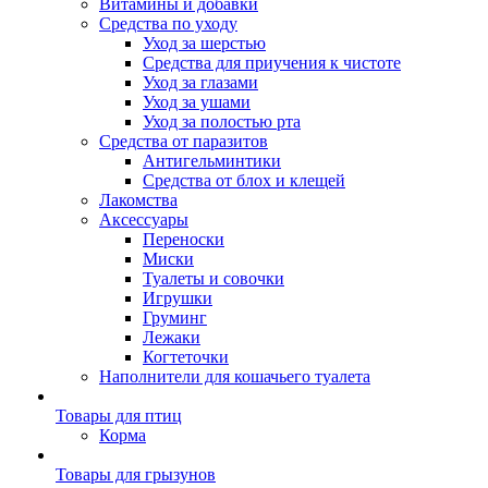
Витамины и добавки
Средства по уходу
Уход за шерстью
Средства для приучения к чистоте
Уход за глазами
Уход за ушами
Уход за полостью рта
Средства от паразитов
Антигельминтики
Средства от блох и клещей
Лакомства
Аксессуары
Переноски
Миски
Туалеты и совочки
Игрушки
Груминг
Лежаки
Когтеточки
Наполнители для кошачьего туалета
Товары для птиц
Корма
Товары для грызунов