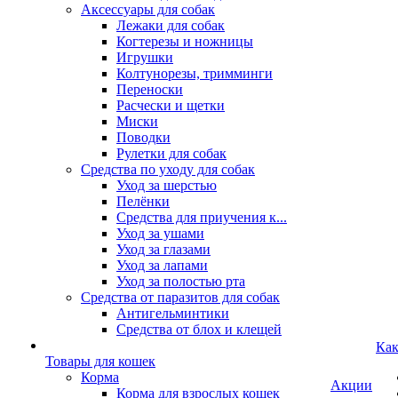
Аксессуары для собак
Лежаки для собак
Когтерезы и ножницы
Игрушки
Колтунорезы, тримминги
Переноски
Расчески и щетки
Миски
Поводки
Рулетки для собак
Средства по уходу для собак
Уход за шерстью
Пелёнки
Средства для приучения к...
Уход за ушами
Уход за глазами
Уход за лапами
Уход за полостью рта
Средства от паразитов для собак
Антигельминтики
Средства от блох и клещей
Как
Товары для кошек
Корма
Акции
Корма для взрослых кошек