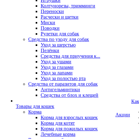
Игрушки
Колтунорезы, тримминги
Переноски
Расчески и щетки
Миски
Поводки
Рулетки для собак
Средства по уходу для собак
Уход за шерстью
Пелёнки
Средства для приучения к...
Уход за ушами
Уход за глазами
Уход за лапами
Уход за полостью рта
Средства от паразитов для собак
Антигельминтики
Средства от блох и клещей
Как
Товары для кошек
Корма
Акции
Корма для взрослых кошек
Корма для котят
Корма для пожилых кошек
Лечебные корма