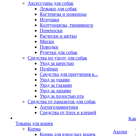
Аксессуары для собак
Лежаки для собак
Когтерезы и ножницы
Игрушки
Колтунорезы, тримминги
Переноски
Расчески и щетки
Миски
Поводки
Рулетки для собак
Средства по уходу для собак
Уход за шерстью
Пелёнки
Средства для приучения к...
Уход за ушами
Уход за глазами
Уход за лапами
Уход за полостью рта
Средства от паразитов для собак
Антигельминтики
Средства от блох и клещей
Как
Товары для кошек
Корма
Акции
Корма для взрослых кошек