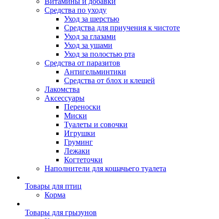
Витамины и добавки
Средства по уходу
Уход за шерстью
Средства для приучения к чистоте
Уход за глазами
Уход за ушами
Уход за полостью рта
Средства от паразитов
Антигельминтики
Средства от блох и клещей
Лакомства
Аксессуары
Переноски
Миски
Туалеты и совочки
Игрушки
Груминг
Лежаки
Когтеточки
Наполнители для кошачьего туалета
Товары для птиц
Корма
Товары для грызунов