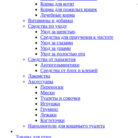
Корма для котят
Корма для пожилых кошек
Лечебные корма
Витамины и добавки
Средства по уходу
Уход за шерстью
Средства для приучения к чистоте
Уход за глазами
Уход за ушами
Уход за полостью рта
Средства от паразитов
Антигельминтики
Средства от блох и клещей
Лакомства
Аксессуары
Переноски
Миски
Туалеты и совочки
Игрушки
Груминг
Лежаки
Когтеточки
Наполнители для кошачьего туалета
Товары для птиц