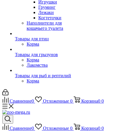
Игрушки
Груминг
Лежаки
Когтеточки
Наполнители для
кошачьего туалета
Товары для птиц
Корма
Товары для грызунов
Корма
Лакомства
Товары для рыб и рептилий
Корма
Сравнение
0
Отложенные
0
Корзина
0
0
Сравнение
0
Отложенные
0
Корзина
0
0