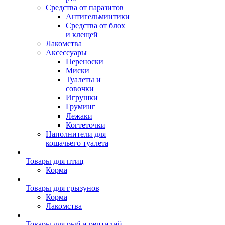
Средства от паразитов
Антигельминтики
Средства от блох
и клещей
Лакомства
Аксессуары
Переноски
Миски
Туалеты и
совочки
Игрушки
Груминг
Лежаки
Когтеточки
Наполнители для
кошачьего туалета
Товары для птиц
Корма
Товары для грызунов
Корма
Лакомства
Товары для рыб и рептилий