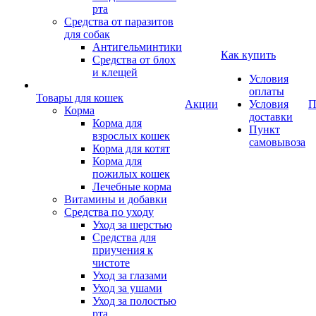
рта
Средства от паразитов
для собак
Антигельминтики
Как купить
Средства от блох
и клещей
Условия
оплаты
Товары для кошек
Акции
Условия
П
Корма
доставки
Корма для
Пункт
взрослых кошек
самовывоза
Корма для котят
Корма для
пожилых кошек
Лечебные корма
Витамины и добавки
Средства по уходу
Уход за шерстью
Средства для
приучения к
чистоте
Уход за глазами
Уход за ушами
Уход за полостью
рта