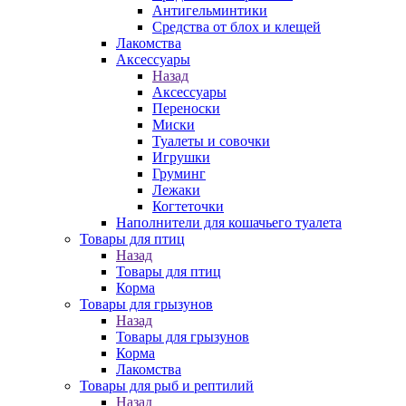
Антигельминтики
Средства от блох и клещей
Лакомства
Аксессуары
Назад
Аксессуары
Переноски
Миски
Туалеты и совочки
Игрушки
Груминг
Лежаки
Когтеточки
Наполнители для кошачьего туалета
Товары для птиц
Назад
Товары для птиц
Корма
Товары для грызунов
Назад
Товары для грызунов
Корма
Лакомства
Товары для рыб и рептилий
Назад