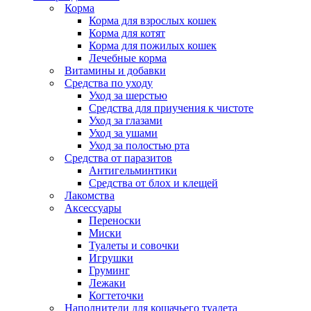
Корма
Корма для взрослых кошек
Корма для котят
Корма для пожилых кошек
Лечебные корма
Витамины и добавки
Средства по уходу
Уход за шерстью
Средства для приучения к чистоте
Уход за глазами
Уход за ушами
Уход за полостью рта
Средства от паразитов
Антигельминтики
Средства от блох и клещей
Лакомства
Аксессуары
Переноски
Миски
Туалеты и совочки
Игрушки
Груминг
Лежаки
Когтеточки
Наполнители для кошачьего туалета