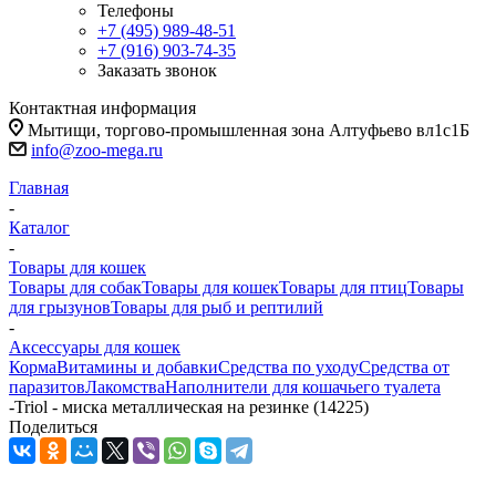
Телефоны
+7 (495) 989-48-51
+7 (916) 903-74-35
Заказать звонок
Контактная информация
Мытищи, торгово-промышленная зона Алтуфьево вл1с1Б
info@zoo-mega.ru
Главная
-
Каталог
-
Товары для кошек
Товары для собак
Товары для кошек
Товары для птиц
Товары
для грызунов
Товары для рыб и рептилий
-
Аксессуары для кошек
Корма
Витамины и добавки
Средства по уходу
Средства от
паразитов
Лакомства
Наполнители для кошачьего туалета
-
Triol - миска металлическая на резинке (14225)
Поделиться