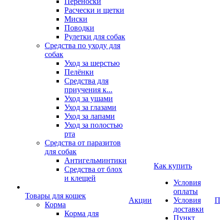
Переноски
Расчески и щетки
Миски
Поводки
Рулетки для собак
Средства по уходу для
собак
Уход за шерстью
Пелёнки
Средства для
приучения к...
Уход за ушами
Уход за глазами
Уход за лапами
Уход за полостью
рта
Средства от паразитов
для собак
Антигельминтики
Как купить
Средства от блох
и клещей
Условия
оплаты
Товары для кошек
Акции
Условия
П
Корма
доставки
Корма для
Пункт