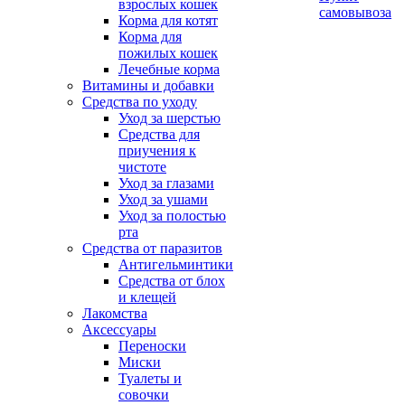
взрослых кошек
самовывоза
Корма для котят
Корма для
пожилых кошек
Лечебные корма
Витамины и добавки
Средства по уходу
Уход за шерстью
Средства для
приучения к
чистоте
Уход за глазами
Уход за ушами
Уход за полостью
рта
Средства от паразитов
Антигельминтики
Средства от блох
и клещей
Лакомства
Аксессуары
Переноски
Миски
Туалеты и
совочки