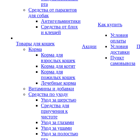
рта
Средства от паразитов
для собак
Антигельминтики
Как купить
Средства от блох
и клещей
Условия
оплаты
Товары для кошек
Акции
Условия
П
Корма
доставки
Корма для
Пункт
взрослых кошек
самовывоза
Корма для котят
Корма для
пожилых кошек
Лечебные корма
Витамины и добавки
Средства по уходу
Уход за шерстью
Средства для
приучения к
чистоте
Уход за глазами
Уход за ушами
Уход за полостью
рта