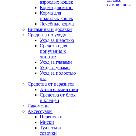
взрослых кошек
самовывоза
Корма для котят
Корма для
пожилых кошек
Лечебные корма
Витамины и добавки
Средства по уходу
Уход за шерстью
Средства для
приучения к
чистоте
Уход за глазами
Уход за ушами
Уход за полостью
рта
Средства от паразитов
Антигельминтики
Средства от блох
и клещей
Лакомства
Аксессуары
Переноски
Миски
Туалеты и
совочки