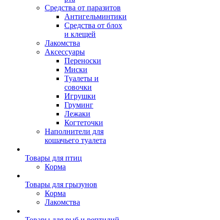
Средства от паразитов
Антигельминтики
Средства от блох
и клещей
Лакомства
Аксессуары
Переноски
Миски
Туалеты и
совочки
Игрушки
Груминг
Лежаки
Когтеточки
Наполнители для
кошачьего туалета
Товары для птиц
Корма
Товары для грызунов
Корма
Лакомства
Товары для рыб и рептилий