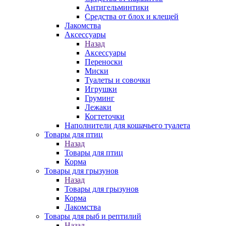
Антигельминтики
Средства от блох и клещей
Лакомства
Аксессуары
Назад
Аксессуары
Переноски
Миски
Туалеты и совочки
Игрушки
Груминг
Лежаки
Когтеточки
Наполнители для кошачьего туалета
Товары для птиц
Назад
Товары для птиц
Корма
Товары для грызунов
Назад
Товары для грызунов
Корма
Лакомства
Товары для рыб и рептилий
Назад