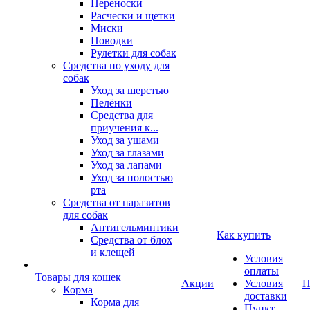
Переноски
Расчески и щетки
Миски
Поводки
Рулетки для собак
Средства по уходу для
собак
Уход за шерстью
Пелёнки
Средства для
приучения к...
Уход за ушами
Уход за глазами
Уход за лапами
Уход за полостью
рта
Средства от паразитов
для собак
Антигельминтики
Как купить
Средства от блох
и клещей
Условия
оплаты
Товары для кошек
Акции
Условия
П
Корма
доставки
Корма для
Пункт