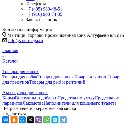
Телефоны
+7 (495) 989-48-51
+7 (916) 903-74-35
Заказать звонок
Контактная информация
Мытищи, торгово-промышленная зона Алтуфьево вл1с1Б
info@zoo-mega.ru
Главная
-
Каталог
-
Товары для кошек
Товары для собак
Товары для кошек
Товары для птиц
Товары
для грызунов
Товары для рыб и рептилий
-
Аксессуары для кошек
Корма
Витамины и добавки
Средства по уходу
Средства от
паразитов
Лакомства
Наполнители для кошачьего туалета
-
Ferplast venere - керамическая миска
Поделиться