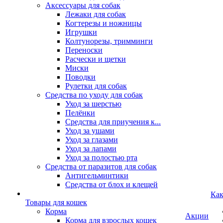
Аксессуары для собак
Лежаки для собак
Когтерезы и ножницы
Игрушки
Колтунорезы, тримминги
Переноски
Расчески и щетки
Миски
Поводки
Рулетки для собак
Средства по уходу для собак
Уход за шерстью
Пелёнки
Средства для приучения к...
Уход за ушами
Уход за глазами
Уход за лапами
Уход за полостью рта
Средства от паразитов для собак
Антигельминтики
Средства от блох и клещей
Как
Товары для кошек
Корма
Акции
Корма для взрослых кошек