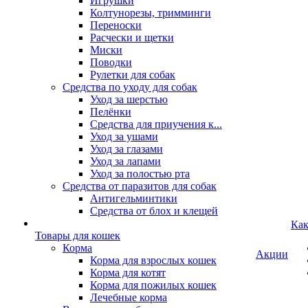
Игрушки
Колтунорезы, тримминги
Переноски
Расчески и щетки
Миски
Поводки
Рулетки для собак
Средства по уходу для собак
Уход за шерстью
Пелёнки
Средства для приучения к...
Уход за ушами
Уход за глазами
Уход за лапами
Уход за полостью рта
Средства от паразитов для собак
Антигельминтики
Средства от блох и клещей
Как
Товары для кошек
Корма
Акции
Корма для взрослых кошек
Корма для котят
Корма для пожилых кошек
Лечебные корма