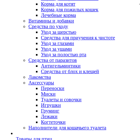
Корма для котят
Корма для пожилых кошек
Лечебные корма
Витамины и добавки
Средства по уходу
Уход за шерстью
Средства для приучения к чистоте
Уход за глазами
Уход за ушами
Уход за полостью рта
Средства от паразитов
Антигельминтики
Средства от блох и клещей
Лакомства
Аксессуары
Переноски
Миски
Туалеты и совочки
Игрушки
Груминг
Лежаки
Когтеточки
Наполнители для кошачьего туалета
Товары для птиц