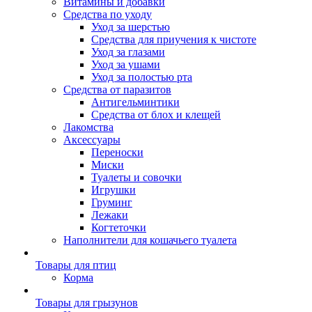
Витамины и добавки
Средства по уходу
Уход за шерстью
Средства для приучения к чистоте
Уход за глазами
Уход за ушами
Уход за полостью рта
Средства от паразитов
Антигельминтики
Средства от блох и клещей
Лакомства
Аксессуары
Переноски
Миски
Туалеты и совочки
Игрушки
Груминг
Лежаки
Когтеточки
Наполнители для кошачьего туалета
Товары для птиц
Корма
Товары для грызунов