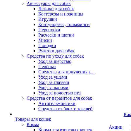
Аксессуары для собак
Лежаки для собак
Когтерезы и ножницы
Игрушки
Колтунорезы, тримминги
Переноски
Расчески и щетки
Миски
Поводки
Рулетки для собак
Средства по уходу для собак
Уход за шерстью
Пелёнки
Средства для приучения к...
Уход за ушами
Уход за глазами
Уход за лапами
Уход за полостью рта
Средства от паразитов для собак
Антигельминтики
Средства от блох и клещей
Как
Товары для кошек
Корма
Акции
Корма для взрослых кошек