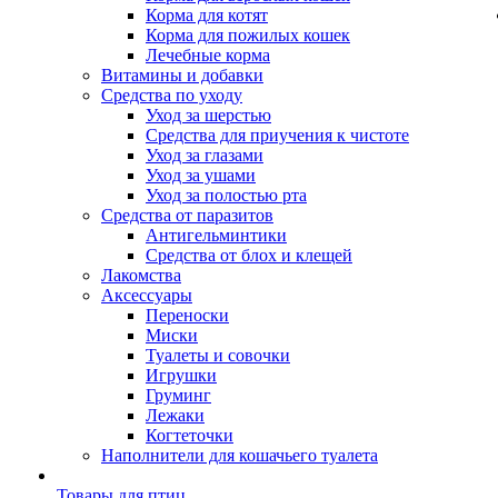
Корма для котят
Корма для пожилых кошек
Лечебные корма
Витамины и добавки
Средства по уходу
Уход за шерстью
Средства для приучения к чистоте
Уход за глазами
Уход за ушами
Уход за полостью рта
Средства от паразитов
Антигельминтики
Средства от блох и клещей
Лакомства
Аксессуары
Переноски
Миски
Туалеты и совочки
Игрушки
Груминг
Лежаки
Когтеточки
Наполнители для кошачьего туалета
Товары для птиц