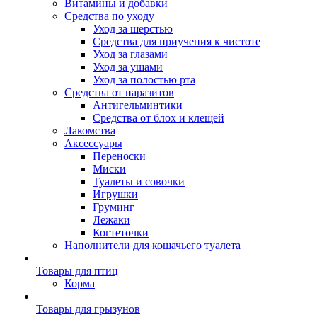
Витамины и добавки
Средства по уходу
Уход за шерстью
Средства для приучения к чистоте
Уход за глазами
Уход за ушами
Уход за полостью рта
Средства от паразитов
Антигельминтики
Средства от блох и клещей
Лакомства
Аксессуары
Переноски
Миски
Туалеты и совочки
Игрушки
Груминг
Лежаки
Когтеточки
Наполнители для кошачьего туалета
Товары для птиц
Корма
Товары для грызунов