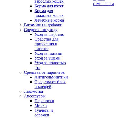
взрослых кошек
самовывоза
Корма для котят
Корма для
пожилых кошек
Лечебные корма
Витамины и добавки
Средства по уходу
Уход за шерстью
Средства для
приучения к
чистоте
Уход за глазами
Уход за ушами
Уход за полостью
рта
Средства от паразитов
Антигельминтики
Средства от блох
и клещей
Лакомства
Аксессуары
Переноски
Миски
Туалеты и
совочки