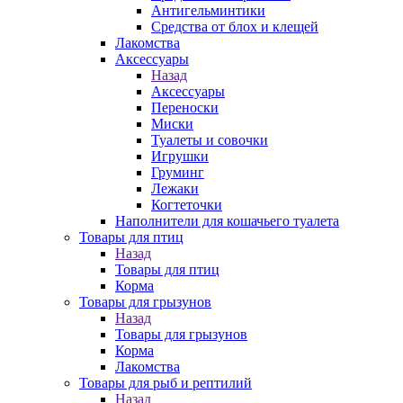
Антигельминтики
Средства от блох и клещей
Лакомства
Аксессуары
Назад
Аксессуары
Переноски
Миски
Туалеты и совочки
Игрушки
Груминг
Лежаки
Когтеточки
Наполнители для кошачьего туалета
Товары для птиц
Назад
Товары для птиц
Корма
Товары для грызунов
Назад
Товары для грызунов
Корма
Лакомства
Товары для рыб и рептилий
Назад