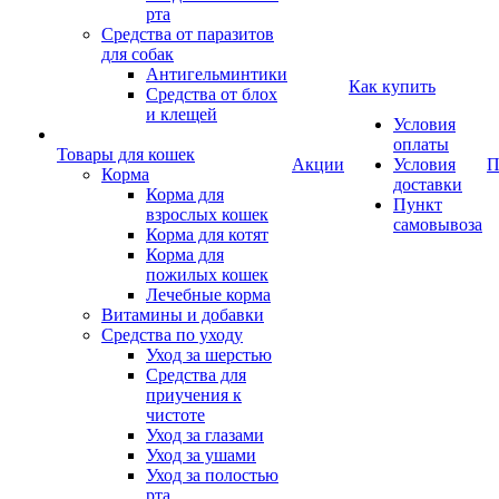
рта
Средства от паразитов
для собак
Антигельминтики
Как купить
Средства от блох
и клещей
Условия
оплаты
Товары для кошек
Акции
Условия
П
Корма
доставки
Корма для
Пункт
взрослых кошек
самовывоза
Корма для котят
Корма для
пожилых кошек
Лечебные корма
Витамины и добавки
Средства по уходу
Уход за шерстью
Средства для
приучения к
чистоте
Уход за глазами
Уход за ушами
Уход за полостью
рта