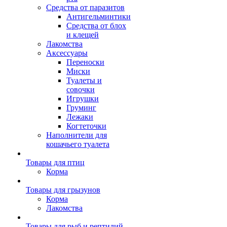
Средства от паразитов
Антигельминтики
Средства от блох
и клещей
Лакомства
Аксессуары
Переноски
Миски
Туалеты и
совочки
Игрушки
Груминг
Лежаки
Когтеточки
Наполнители для
кошачьего туалета
Товары для птиц
Корма
Товары для грызунов
Корма
Лакомства
Товары для рыб и рептилий