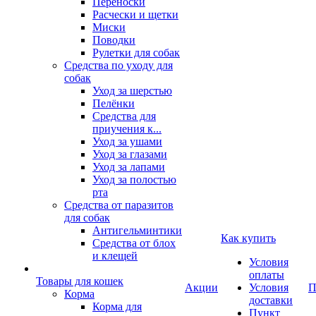
Переноски
Расчески и щетки
Миски
Поводки
Рулетки для собак
Средства по уходу для
собак
Уход за шерстью
Пелёнки
Средства для
приучения к...
Уход за ушами
Уход за глазами
Уход за лапами
Уход за полостью
рта
Средства от паразитов
для собак
Антигельминтики
Как купить
Средства от блох
и клещей
Условия
оплаты
Товары для кошек
Акции
Условия
П
Корма
доставки
Корма для
Пункт