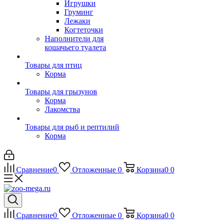
Игрушки
Груминг
Лежаки
Когтеточки
Наполнители для
кошачьего туалета
Товары для птиц
Корма
Товары для грызунов
Корма
Лакомства
Товары для рыб и рептилий
Корма
Сравнение
0
Отложенные
0
Корзина
0
0
Сравнение
0
Отложенные
0
Корзина
0
0